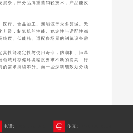
龙混杂，部分品牌重营销轻技术，产品能效
、医疗、食品加工、新能源等众多领域。无
化升级，制氮机的性能、稳定性与适配性都
高纯度、低能耗、适配多场景的制氮设备需
定其性能稳定性与使用寿命，防潮柜、恒温
端领域对存储环境精度要求不断的提高，行
商的需求持续攀升。而一些深耕细致划分领
电话:
4006-678-345
传真:
028-6236 0654