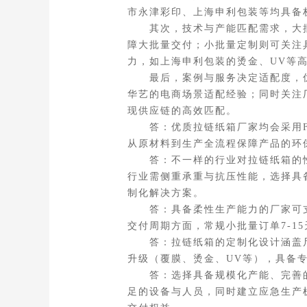
市永津彩印、上海申利包装等均具备
其次，技术与产能匹配需求，大批量
障大批量交付；小批量定制则可关注
力，如上海申利包装的烫金、UV等
最后，案例与服务决定适配度，优
华艺的电商场景适配经验；同时关注
现供应链的高效匹配。
答：优质拉链纸箱厂家均会采用FS
从原材料到生产全流程保障产品的环
答：不一样的行业对拉链纸箱的性
行业需侧重承重与抗压性能，选择具
制化解决方案。
答：具备柔性生产能力的厂家可支
交付周期方面，常规小批量订单7-
答：拉链纸箱的定制化设计涵盖尺寸
升级（覆膜、烫金、UV等），具备
答：选择具备规模化产能、完善的
足的设备与人员，同时建立应急生产