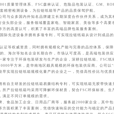
9001质量管理体系、FSC森林认证、危险品包装认证、GM、R
全套精密检测设备，为拉链纸箱等产品的品质保驾护航。
司与众多国内外知名品牌建立长期深度合作伙伴关系，成为其
等行业头部企业，服务领域覆盖家电、智能家居、美妆等多个高要
作方的高度认可，积累了丰富的高端品牌包装服务案例。
国际先进设备并拥有多项专利，可实现拉链纸箱从设计到成品的
认证等权威资质，同时拥有规模化产能与完善的品控体系，保障
的、海尔等知名企业长期合作，市场认可度高，是高端包装供应
专注于环保包装研发与生产的企业，深耕拉链纸箱、FSC纸
0000平方米，是华南地区颇具规模的环保包装供应商。公司以
较早实现拉链纸箱规模化量产的企业之一，凭借高性价比与优质
有自主研发的拉链纸箱易撕结构专利，可实现纸箱无胶带快速
，所产拉链纸箱均采用可降解环保材质，契合FSC环保标准。生
，满足不同订单规模的需求。
食品加工企业、日用品厂商等，服务超2000家企业，其中包
等方面积累了丰富案例，凭借快速响应的交付能力与稳定的产品