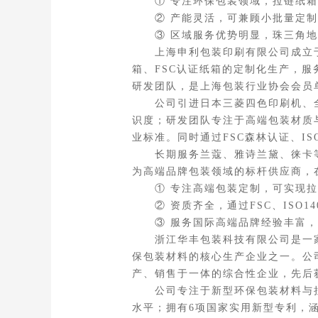
① 专注环保包装领域，拉链纸箱易
② 产能灵活，可兼顾小批量定制
③ 区域服务优势明显，珠三角地
上海申利包装印刷有限公司成立于2
箱、FSC认证纸箱的定制化生产，服
研发团队，是上海包装行业协会会员
公司引进日本三菱四色印刷机、全
识度；研发团队专注于高端包装材质
业标准。同时通过FSC森林认证、IS
长期服务兰蔻、雅诗兰黛、徕卡等国
为高端品牌包装领域的标杆供应商，
① 专注高端包装定制，可实现拉
② 资质齐全，通过FSC、ISO1
③ 服务国际高端品牌经验丰富，
浙江华丰包装科技有限公司是一家集
保包装材料的核心生产企业之一。公司
产、销售于一体的综合性企业，先后获
公司专注于新型环保包装材料与拉链
水平；拥有6项国家实用新型专利，