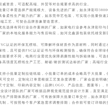
权威资质，可适配高端、外贸等对合规要求高的行业。
订单需选择产能规模大、设备先进的厂家，如永津彩印3800
具备柔性生产能力的厂家，如东莞华艺包装，可实现小批量快速
高端工艺，可契合品牌形象塑造需求。
先选择有同行业合作案例的厂家，如家电行业参考永津彩印与
厂家的本地化服务能力与售后响应，如河北鑫源包装依托雄安新
C认证的环保瓦楞纸、可降解环保材质作为原材料，同时通过
保性，且可提供FSC认证证书与环保检测报告，确保符合全球绿
能要求不同，电商行业需优先保障易撕性能与拆箱体验，可选
备高强度瓦楞纸生产工艺、耐破/耐折测试达标的厂家；高端行
持小批量定制拉链纸箱，小批量订单的成本会略高于大批量，
15天可交付，定制化订单需根据工艺复杂度调整，厂家会提前明确
定制、印刷内容定制（品牌LOGO、产品信息、图案等）、
专业设计团队的厂家可根据品牌视觉规范提供设计方案，直至满
生产排期体系的厂家，可有效保障大批量订单交付，如永津彩
机制，可按照每个客户紧急需求调整排期；合作前可签订详细的