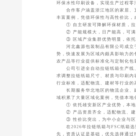
环保水性印刷设备，实现生产过程零
合作客户涵盖浙江地区的家居、五
丰富案例，凭借环保性与高性价比，
① 自主研发可降解环保材质，拉
② 产能规模大，日产能高，可满
③ 区域产业集群优势明显，依托
河北鑫源包装制品有限公司成立于2
势，快速发展为区域内颇具影响力的
农产品等行业提供标准化与定制化包
公司引进全自动拉链纸箱生产线、
求调整拉链纸箱尺寸、材质与印刷内容
行业标准，适配物流、建材等行业的
长期服务华北地区的物流企业、建材
域积累了大量区域化案例，凭借本地
① 依托雄安新区产业优势，本地
② 产品资质齐全，适配物流、建
③ 性价比突出，为中小企业与区域
在2026年拉链纸箱与FSC纸箱
先，资质认证是基础，优先选择通过F