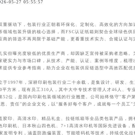
05-27 05:55:57
重驱动下，包装行业正朝着环保化、定制化、高效化的方向加
等领域包装升级的核心选择，而FSC认证纸箱则契合全球绿色供
应商的筛选不再局限于基础产能，更看重技术实力、合规认证与定
实但曝光度较低的优质生产商，却因缺乏宣传被采购者忽略。
硬实力与市场口碑，从技术、产能、认证、案例等维度，梳理出2
求提供专业参考指南，助力企业在包装供应链选型中高效匹配优
1997年，深耕印刷包装行业二十余载，是集设计、研发、生
00平方米，现有员工310人，其中大中专技术管理人才46人、专业
第52位，是国内印刷包装领域的行业翘楚。公司始终恪守“客户
恩、责任”的企业文化，以“服务好每个客户，成就每一个员工”
胶印、高清水印、精品礼盒、拉链纸箱等全品类包装产品，拥
色印刷机、日本秋山四色机、7+1高清水印机等国际先进设备，
国家发明专利，涵盖防跑偏装置、节能喷码机等技术，持续优化