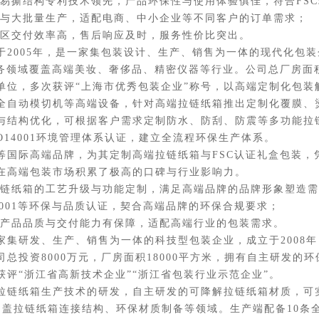
撕结构专利技术领先，产品环保性与使用体验俱佳，符合FSC
与大批量生产，适配电商、中小企业等不同客户的订单需求；
区交付效率高，售后响应及时，服务性价比突出。
005年，是一家集包装设计、生产、销售为一体的现代化包装
务领域覆盖高端美妆、奢侈品、精密仪器等行业。公司总厂房面积
单位，多次获评“上海市优秀包装企业”称号，以高端定制化包装
自动模切机等高端设备，针对高端拉链纸箱推出定制化覆膜、烫
与结构优化，可根据客户需求定制防水、防刮、防震等多功能拉
O14001环境管理体系认证，建立全流程环保生产体系。
际高端品牌，为其定制高端拉链纸箱与FSC认证礼盒包装，
在高端包装市场积累了极高的口碑与行业影响力。
链纸箱的工艺升级与功能定制，满足高端品牌的品牌形象塑造需
4001等环保与品质认证，契合高端品牌的环保合规要求；
产品品质与交付能力有保障，适配高端行业的包装需求。
研发、生产、销售为一体的科技型包装企业，成立于2008年
总投资8000万元，厂房面积18000平方米，拥有自主研发的
评“浙江省高新技术企业”“浙江省包装行业示范企业”。
纸箱生产技术的研发，自主研发的可降解拉链纸箱材质，可实
涵盖拉链纸箱连接结构、环保材质制备等领域。生产端配备10条