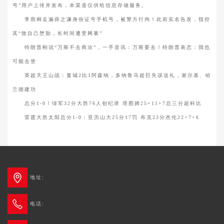
号”用户上传并发布，本渠道仅供给信息存储服务。
李雨桐走漏薛之谦身份证号手机号，被警方行拘！此前实名告发，指控
其“致自己堕胎，长时间遭受网暴”
特朗普刚说“万斯不去商洽”，一手音讯：万斯要去！特朗普表态：我也
可能去堡
英超天王山战：曼城2比1阿森纳，多纳鲁马超巨失误送礼，谢尔基、哈
兰德建功
总分1-0！绿军32分大胜76人创纪录 塔图姆25+11+7总三分超科比
雷霆大胜太阳总分1-0：亚历山大25分17罚 布克23分杰伦22+7+6
地址:
成都市新都区3G创智广场2栋
电话:
4006-678-345