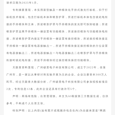
请求日期为2025年1月。
专利摘要显现，本实用新型触及一种模块化手持式激光打标机，归于打
标机技术领域，包含打标机本体和锥形护罩，所述打标机本体包含彼此电衔
接的手持模块和主体，所述锥形护罩与手持模块的发光部可拆卸链接；所述
锥形护罩远离手持模块一侧设置有功能模块，所述操控模块与功能模块电衔
接，所述锥形护罩内接近手持模块一侧设置有操控模块，所述操控模块接近
手持模块一侧设置有电器接触点一，所述手持模块接近操控模块的方位设置
有电器接触点二，所述电器接触点一与电器接触点二在锥形护罩与手持模块
衔接时彼此电衔接，所述手持模块经过操控模块操控功能模块。
天眼查资料显现，广州硕昱电子科技有限公司，成立于2022年，坐落
广州市，是一家以从事研讨和实验开展为主的企业。企业注册资本300万人
民币。经过天眼查大数据分析，广州硕昱电子科技有限公司参加招投标项目
2次，专利信息12条，此外企业还具有行政许可5个。
声明：商场有危险，出资需谨慎。本文为AI根据第三方数据生成，仅供
参考，不构成个人出资主张。
特别声明：以上内容(如有图片或视频亦包含在内)为自媒体渠道“网易