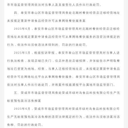
市市场监督管理局依法对当事人及直接责任人员作出行政处罚。
四、泰安市泰山区市场监督管理局查处北顾村餐饮经营店迁移经营地址
未按规定重新申请食品经营许可从事网络餐饮服务案
2025年6月，泰安市泰山区市场监督管理局对北顾村餐饮经营店迁移经
营地址未按规定重新申请食品经营许可从事网络餐饮服务的违背法律规定的
行为，依法作出没收违法来得到的、罚款的行政处罚。
2025年5月，根据投诉举报，泰安市泰山区市场监督管理局对当事人进
行执法检查，发现店铺已关门，仅店外悬挂店铺招牌，并张贴告示声明取餐
地址已变更为他地。经查，当事人迁移经营地址后，未按规定重新申请食品
经营许可在网络站点平台从事网络餐饮服务。泰安市泰山区市场监督管理局
依法对当事人作出行政处罚，并将案件线索通报平台属地市场监管部门。
五、荣成市市场监督管理局查处荣成市碌对岛食品科技有限公司生产无
标签预包装冷冻鱼柳案
2025年6月，荣成市市场监督管理局对荣成市碌对岛食品科技有限公司
生产无标签预包装冷冻鱼柳的违背法律规定的行为，依法作出没收涉案冷冻
鱼柳、罚款的行政处罚。