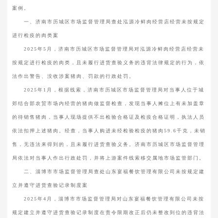
案例。
一、济南市历城区市场监督管理局查处泓源冷鲜肉经营店经营未按规定
进行检疫的肉类案
2025年5月，济南市历城区市场监督管理局对泓源冷鲜肉经营店经营未
按规定进行检疫的肉类，且未履行进货查验义务的违背法律规定的行为，依
法作出警告、没收涉案猪肉、罚款的行政处罚。
2025年1月，根据线索，济南市历城区市场监督管理局对当事人位于城
郊结合部农贸市场内经营的猪肉做监督检查，发现当事人摊位上有未加盖章
的待销售猪肉，当事人现场提供不出检验合格证及检疫合格证明，执法人员
依法扣押上述猪肉。经查，当事人购进未经检验检疫的猪肉59.6千克，未销
售，无违法来得到的，且未履行进货查验义务。济南市历城区市场监督管理
局依法对当事人作出行政处罚，并将上游案件线索移交属地市场监管部门。
二、淄博市市场监督管理局查处山东宴福餐饮管理有限公司未按规定建
立并遵守进货查验记录制度案
2025年4月，淄博市市场监督管理局对山东宴福餐饮管理有限公司未按
规定建立并遵守进货查验记录制度在责令限期改正后仍未整改到位的违背法