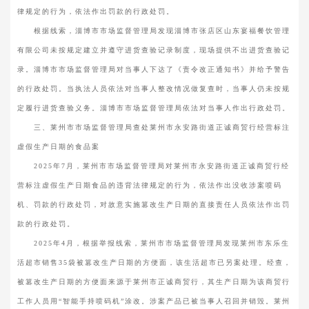
律规定的行为，依法作出罚款的行政处罚。
根据线索，淄博市市场监督管理局发现淄博市张店区山东宴福餐饮管理
有限公司未按规定建立并遵守进货查验记录制度，现场提供不出进货查验记
录。淄博市市场监督管理局对当事人下达了《责令改正通知书》并给予警告
的行政处罚。当执法人员依法对当事人整改情况做复查时，当事人仍未按规
定履行进货查验义务。淄博市市场监督管理局依法对当事人作出行政处罚。
三、莱州市市场监督管理局查处莱州市永安路街道正诚商贸行经营标注
虚假生产日期的食品案
2025年7月，莱州市市场监督管理局对莱州市永安路街道正诚商贸行经
营标注虚假生产日期食品的违背法律规定的行为，依法作出没收涉案喷码
机、罚款的行政处罚，对故意实施篡改生产日期的直接责任人员依法作出罚
款的行政处罚。
2025年4月，根据举报线索，莱州市市场监督管理局发现莱州市东乐生
活超市销售35袋被篡改生产日期的方便面，该生活超市已另案处理。经查，
被篡改生产日期的方便面来源于莱州市正诚商贸行，其生产日期为该商贸行
工作人员用“智能手持喷码机”涂改。涉案产品已被当事人召回并销毁。莱州