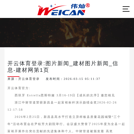
开云体育登录:图片新闻_建材图片新闻_信
息-建材网第1页
来源：
开云体育登录
发布时间：2026-03-15 05:11:37
开云体育官方:
西班牙 Estrella恩斯特娅 3月16-19日【成长的次序】邀您相见
浙江中财管道荣获新昌县一起富裕标杆演示勋绩金奖2026-02-26
12:17:58
2026年2月25日，新昌县高水平打造立异样板县质量花园城暨“三个
年”活动布置会在尹桂芳大剧院举行。会议盛大赞誉了2025年度为全县一起
富裕开展作出突出贡献的先进集体和个人。中财管道被颁发最 高奖