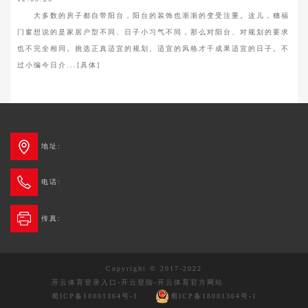
大多数的房子都自带阳台，阳台的装饰也渐渐的变受注重。这儿，穗福
门窗想说的是家居户型不同、日子小习气不同，那么对阳台、对规划的要求
也不完全相同。挑选正真适宜的规划、适宜的风格才干成果适宜的日子。不
过小编今日介...[具体]
地址:
成都市新都区3G创智广场2栋
电话:
4006-678-345
传真:
028-6236 0654
Copyright © 2017-2022
开云体育登录入口-开云登陆-开云体育官方网站
版权所有
蜀ICP备18001364号-1
蜀ICP备18001364号-1