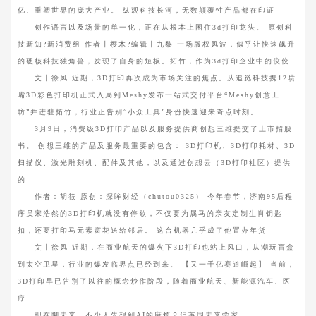
亿、重塑世界的庞大产业。 纵观科技长河，无数颠覆性产品都在印证
创作语言以及场景的单一化，正在从根本上困住3d打印龙头。 原创科
技新知?新消费组 作者丨樱木?编辑丨九黎 一场版权风波，似乎让快速飙升
的硬核科技独角兽，发现了自身的短板。拓竹，作为3d打印企业中的佼佼
文丨徐风 近期，3D打印再次成为市场关注的焦点。从追觅科技携12喷
嘴3D彩色打印机正式入局到Meshy发布一站式交付平台“Meshy创意工
坊”并进驻拓竹，行业正告别“小众工具”身份快速迎来奇点时刻。
3月9日，消费级3D打印产品以及服务提供商创想三维提交了上市招股
书。 创想三维的产品及服务最重要的包含： 3D打印机、3D打印耗材、3D
扫描仪、激光雕刻机、配件及其他，以及通过创想云（3D打印社区）提供
的
作者：胡筱 原创：深眸财经（chutou0325） 今年春节，济南95后程
序员宋浩然的3D打印机就没有停歇，不仅要为属马的亲友定制生肖钥匙
扣，还要打印马元素窗花送给邻居。 这台机器几乎成了他置办年货
文丨徐风 近期，在商业航天的爆火下3D打印也站上风口，从潮玩盲盒
到太空卫星，行业的爆发临界点已经到来。 【又一千亿赛道崛起】 当前，
3D打印早已告别了以往的概念炒作阶段，随着商业航天、新能源汽车、医
疗
现在聊未来，不少人先想到AI的麻烦？但英国未来学家