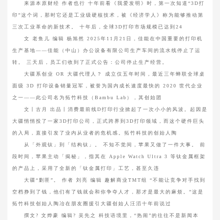
来源本原财经 作者也行 十年前看《我爱发明》时，第一次知道“3D打
印”这个词，那时它还是工业级硬核技术，被《经济学人》称为能够推动第
三次工业革命的新技术。 十年后，全球3D打印市场规模已达到24
文 老鱼儿 编辑 杨旭然 2025年11月21日，佳能在中国重要的打印机
生产基地——佳能（中山）办公设备有限公司生产车间的流水线停止了运
转。 三天后，员工们收到了正式公告：公司停止生产经营。
大疆系创业 OR 大疆代理人？ 成立仅五年时间，最近三年蝉联全球桌
面级 3D 打印设备销量冠军，被誉为国内成长速度最快的 2020 世代企业
之一——此公司名为拓竹科技（Bambu Lab），其创始团
文丨古月 出品丨消费最前线D打印行业掀起了一次小小的风波。起因是
大疆悄悄投了一家3D打印公司，正式跨界到3D打印领域，而这个硬件巨头
的入局，直接引发了业内从业者的危机感。拓竹科技的创始人陶
从「外观钛」到「结构钛」。 不知不觉间，苹果又做了一件大事。 前
段时间，苹果主动「揭秘」，指其在 Apple Watch Ultra 3 等钛金属框架
的产品上，采用了全新的「钛金属打印」工艺，甚至久违
大疆“剿匪”。 作者 刘亮 编辑 趣解商业TMT组 “不能让竞争对手找到
空档挣到了钱，他们有了钱就会和你争夺人才，那才是最大的麻烦。”这是
拓竹科技创始人陶冶在朋友圈援引大疆创始人汪滔十年前说过
撰文? 文烨豪 编辑? 吴先之 科技语境里，“热闹”的往往不是新闻本