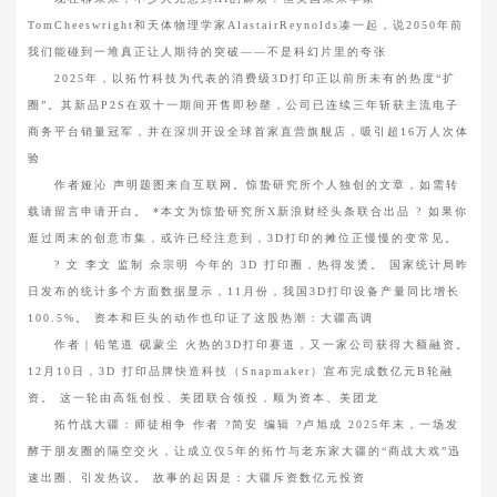
TomCheeswright和天体物理学家AlastairReynolds凑一起，说2050年前
我们能碰到一堆真正让人期待的突破——不是科幻片里的夸张
2025年，以拓竹科技为代表的消费级3D打印正以前所未有的热度“扩
圈”。其新品P2S在双十一期间开售即秒罄，公司已连续三年斩获主流电子
商务平台销量冠军，并在深圳开设全球首家直营旗舰店，吸引超16万人次体
验
作者娅沁 声明题图来自互联网。惊蛰研究所个人独创的文章，如需转
载请留言申请开白。 *本文为惊蛰研究所X新浪财经头条联合出品 ? 如果你
逛过周末的创意市集，或许已经注意到，3D打印的摊位正慢慢的变常见。
? 文 李文 监制 佘宗明 今年的 3D 打印圈，热得发烫。 国家统计局昨
日发布的统计多个方面数据显示，11月份，我国3D打印设备产量同比增长
100.5%。 资本和巨头的动作也印证了这股热潮：大疆高调
作者｜铅笔道 砚蒙尘 火热的3D打印赛道，又一家公司获得大额融资。
12月10日，3D 打印品牌快造科技（Snapmaker）宣布完成数亿元B轮融
资。 这一轮由高瓴创投、美团联合领投，顺为资本、美团龙
拓竹战大疆：师徒相争 作者 ?简安 编辑 ?卢旭成 2025年末，一场发
酵于朋友圈的隔空交火，让成立仅5年的拓竹与老东家大疆的“商战大戏”迅
速出圈、引发热议。 故事的起因是：大疆斥资数亿元投资