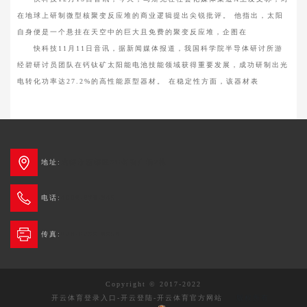
在地球上研制微型核聚变反应堆的商业逻辑提出尖锐批评。 他指出，太阳
自身便是一个悬挂在天空中的巨大且免费的聚变反应堆，企图在
快科技11月11日音讯，据新闻媒体报道，我国科学院半导体研讨所游
经碧研讨员团队在钙钛矿太阳能电池技能领域获得重要发展，成功研制出光
电转化功率达27.2%的高性能原型器材。 在稳定性方面，该器材表
地址:
成都市新都区3G创智广场2栋
电话:
4006-678-345
传真:
028-6236 0654
Copyright © 2017-2022
开云体育登录入口-开云登陆-开云体育官方网站
版权所有