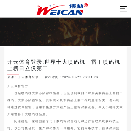
开云体育登录:世界十大喷码机：雷丁喷码机
上榜日立仅第二
来源：
开云体育登录
发布时间：2026-03-27 23:04:23
开云体育官方:
说起喷码机大家必须都很陌生，但是说到我们平时购买的商品上面的二
维码，大家必须很常见，其实喷码机和商品上的二维码息息相关，喷码机一
种通过软件控制，使用非接触方式在产品上做标识的设备。今天小编给大家
介绍世界十大喷码机品牌。
阿诺捷是一家德国的专门干数码标识自动化和追踪管理系统的科技公
司。该公司集研发、生产和销售为一体服务。它的网络技术、自动识别技