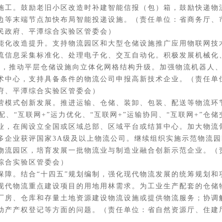
施工。鼓励老旧小区改造时补建智能信报（包）箱，鼓励快递物
边等末端节点加快布局智能投递设施。（责任单位：省商务厅、
民政府、平潭综合实验区管委会）
化改造提升。支持物流园区和大型仓储设施推广应用物联网技
流信息采集标准化、处理电子化、交互自动化。积极发展机械化
置，推动平层仓储设施向立体化网格结构升级。加强物流机器人
术中心，支持具备条件的物流公司申报高新技术企业。（责任单
府、平潭综合实验区管委会）
式创新发展。推进运输、仓储、装卸、包装、配送等物流环节
匹配、“互联网+”运力优化、“互联网+”运输协同、“互联网+”
业，在闽设立全国或区域总部、区域平台或结算中心。加大物流
多企业获评国家3A级及以上物流公司。继续组织实施示范物流
物流园区，培育发展一批物流业与制造业融合创新示范企业。（
综合实验区管委会）
。结合“十四五”规划编制，强化现代物流发展的统筹规划和
现代物流重点建设项目的用地用林需求。为工业生产配套的仓储
厂房、仓库和存量土地资源建设物流设施或提供物流服务；协调
动产产权登记等方面的问题。（责任单位：省自然资源厅、住建