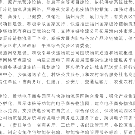
库、原产地预冷设施、信息平台等项目建设。依托供销系统优势
干冷链物流设施网络。严格落实常态化疫情防控措施，加强对进
委、商务厅、卫健委、供销社，福州海关、厦门海关，有关设区
目建设。积极争取国家支持，快速推进福州国家级冷链物流基
冷链物流有突出贡献的公司，支持冷链物流公司拓展海内外市场
发展冷链物流骨干企业。积极发展内陆特色农产品冷链物流，健
关设区市人民政府、平潭综合实验区管委会）
施网络建设。积极引导快递物流公司围绕物流通道和物流枢纽
等网络节点建设，构建适应电子商务发展需要的快递物流服务平
共服务基础设施统一规划建设，逐步优化改进城市配送货车通行
拨中心、乡镇递送节点、村级公共服务点和农村综合服务社电商
责任单位：省商务厅、住建厅、公安厅、交通运输厅、农业农村
设。推动电子商务园区与快递物流园区融合发展，强化产业集
务孵化、展示体验等功能的电子商务物流园，建立电子商务物流
业示范园。支持快递公司在自贸区、综合保税区、保税物流园区
公司物流信息系统与跨境电子商务通关服务平台、跨境电子商务
务。（责任单位：省商务厅、工信厅，省邮政管理局，各设区市
。制定实施住宅智能信包箱、智能快件箱管理服务标准，新建