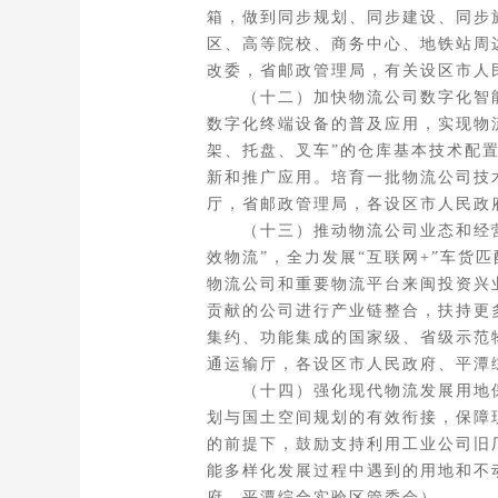
箱，做到同步规划、同步建设、同步
区、高等院校、商务中心、地铁站周
改委，省邮政管理局，有关设区市人
（十二）加快物流公司数字化智能
数字化终端设备的普及应用，实现物
架、托盘、叉车”的仓库基本技术配
新和推广应用。培育一批物流公司技
厅，省邮政管理局，各设区市人民政
（十三）推动物流公司业态和经营模
效物流”，全力发展“互联网+”车货
物流公司和重要物流平台来闽投资兴
贡献的公司进行产业链整合，扶持更
集约、功能集成的国家级、省级示范
通运输厅，各设区市人民政府、平潭
（十四）强化现代物流发展用地保障
划与国土空间规划的有效衔接，保障
的前提下，鼓励支持利用工业公司旧
能多样化发展过程中遇到的用地和不
府、平潭综合实验区管委会）