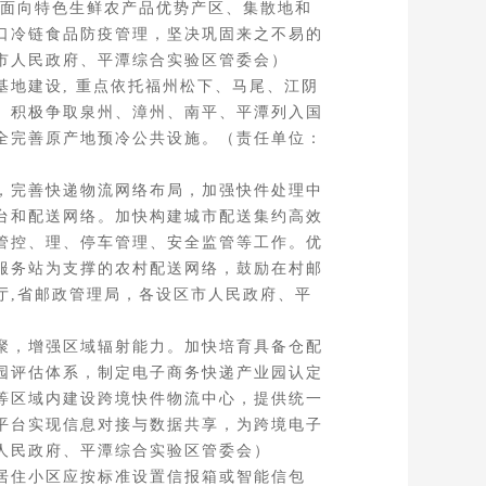
,面向特色生鲜农产品优势产区、集散地和
口冷链食品防疫管理，坚决巩固来之不易的
市人民政府、平潭综合实验区管委会）
地建设, 重点依托福州松下、马尾、江阴
。积极争取泉州、漳州、南平、平潭列入国
全完善原产地预冷公共设施。（责任单位：
，完善快递物流网络布局，加强快件处理中
台和配送网络。加快构建城市配送集约高效
管控、理、停车管理、安全监管等工作。优
服务站为支撑的农村配送网络，鼓励在村邮
厅,省邮政管理局，各设区市人民政府、平
聚，增强区域辐射能力。加快培育具备仓配
园评估体系，制定电子商务快递产业园认定
等区域内建设跨境快件物流中心，提供统一
平台实现信息对接与数据共享，为跨境电子
人民政府、平潭综合实验区管委会）
居住小区应按标准设置信报箱或智能信包