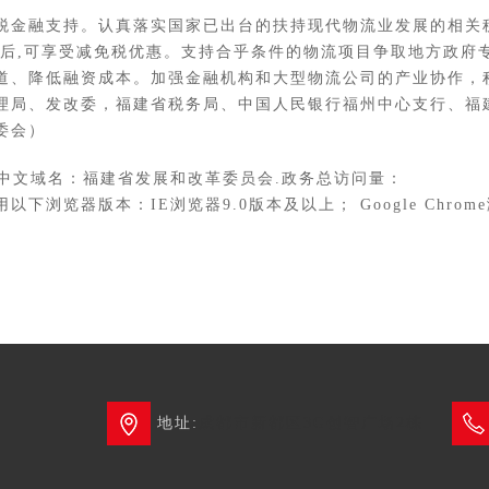
金融支持。认真落实国家已出台的扶持现代物流业发展的相关
批后,可享受减免税优惠。支持合乎条件的物流项目争取地方政府
道、降低融资成本。加强金融机构和大型物流公司的产业协作，
理局、发改委，福建省税务局、中国人民银行福州中心支行、福
委会）
文域名：福建省发展和改革委员会.政务总访问量：
器版本：IE浏览器9.0版本及以上； Google Chrome浏
地址:
成都市新都区3G创智广场2栋