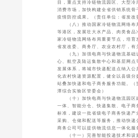
目，重点支持冷链物流园区、大型冷
消费市场，加快构建全省供销系统骨
疫情防控成果。（责任单位：省发改
（八）推动国家冷链物流网络布局项
等港区，发展壮大水产品、肉类食品
家冷链物流网络布局重要节点，培育
省发改委、商务厅、农业农村厅，有
（九）加强电商与快递物流基础设
心、航空及陆运集散中心和基层网点
发展体系，将城市快递配送点纳入公
化农村快递资源配置，健全以县级分
站叠加快递和电子商务服务功能。（
潭综合实验区管委会）
（十）加快电商与快递物流园区建
一体、智能分仓、快递集散、电子商
标准，建设一批省级电子商务快递产
采购、仓储和配送等服务，推动快递
商务公司可以提供物流信息一体化服
（十一）完善智能投递技术和设施