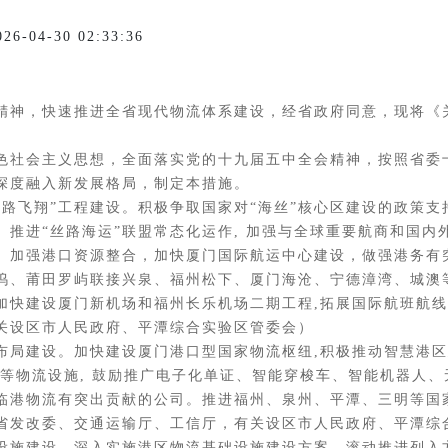
04-30 02:33:36
神，快速推进全省现代物流体系建设，经省政府同意，现将《
社会主义思想，全面落实党的十九届五中全会精神，按照省委
深度融入新发展格局，制定本措施。
路飞翔”工程建设。积极争取国家对“海丝”核心区建设的政策支
推进“丝路海运”联盟常态化运作, 加强与全球重要航商和国内
圈。加强港口资源整合，加快厦门国际航运中心建设，做强港务有
坞、莆田罗屿联接兴泉、福州松下、厦门海沧、宁德漳湾、城澳
加快建设厦门新机场和福州长乐机场二期工程,拓展国际航班航线
关设区市人民政府、平潭综合实验区管委会）
建设。加快建设厦门港口型国家物流枢纽,积极推动智慧港区建
储等物流设施, 鼓励推广电子化单证、智能穿梭车、智能机器人
临港物流有突出贡献的公司。推进福州、泉州、平潭、三明等国
省发改委、交通运输厅、工信厅，有关设区市人民政府、平潭综
建设。深入实施港区物流基础设施建设方案，滚动推进列入方