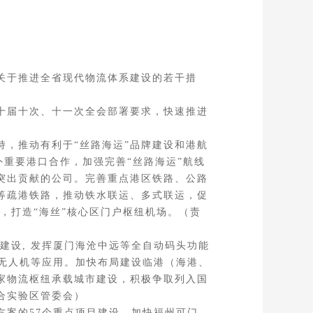
关于推进全省现代物流体系建设的若干措
十届十次、十一次全会部署要求，快速推进
持，推动有利于“丝路海运”品牌建设和港航
外重要港口合作，加强完善“丝路海运”航线
突出贡献的公司。完善重点港区铁路、公路
等疏港铁路，推动铁水联运、多式联运，促
，打造“海丝”核心区门户枢纽机场。（责
设, 发挥厦门海沧中远等全自动码头功能
、无人机等应用。加快布局建设临港（海港、
家物流枢纽承载城市建设，积极争取列入国
合实验区管委会）
案的57个重点项目建设，加快福州可门、