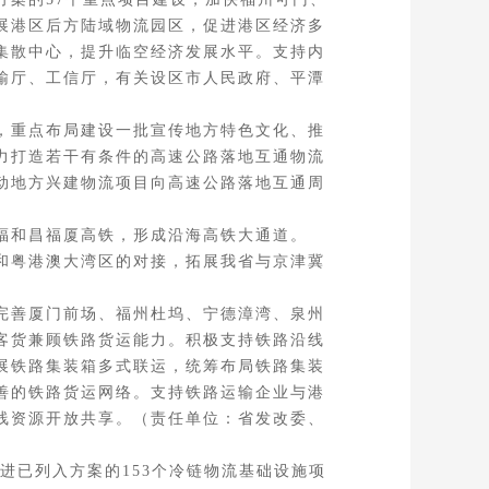
展港区后方陆域物流园区，促进港区经济多
集散中心，提升临空经济发展水平。支持内
输厅、工信厅，有关设区市人民政府、平潭
，重点布局建设一批宣传地方特色文化、推
力打造若干有条件的高速公路落地互通物流
动地方兴建物流项目向高速公路落地互通周
福和昌福厦高铁，形成沿海高铁大通道。
和粤港澳大湾区的对接，拓展我省与京津冀
完善厦门前场、福州杜坞、宁德漳湾、泉州
客货兼顾铁路货运能力。积极支持铁路沿线
展铁路集装箱多式联运，统筹布局铁路集装
善的铁路货运网络。支持铁路运输企业与港
线资源开放共享。（责任单位：省发改委、
已列入方案的153个冷链物流基础设施项