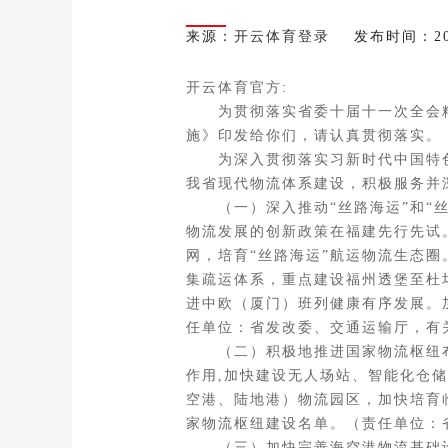
来源：
开云体育登录
发布时间：2026-
开云体育官方:
为贯彻落实省委十届十一次全会精
施》印发给你们，请认真贯彻落实。
为深入贯彻落实习新时代中国特色
我省现代物流体系建设，积极服务并
（一）深入推动“丝路海运”和“丝
物流发展的创新政策在福建先行先试。
网，培育“丝路海运”航运物流生态
集疏运体系，重点建设福州透堡至杜
进中欧（厦门）班列健康有序发展。
任单位：省发改委、交通运输厅，有
（二）积极地推进国家物流枢纽布局
作用,加快建设无人场站、智能化仓
空港、陆地港）物流园区，加快培育
家物流枢纽建设名单。（责任单位：
（三）加快完善海空港物流基础设施