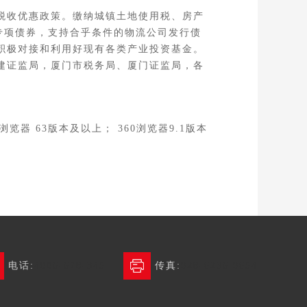
税收优惠政策。缴纳城镇土地使用税、房产
专项债券，支持合乎条件的物流公司发行债
积极对接和利用好现有各类产业投资基金。
建证监局，厦门市税务局、厦门证监局，各
览器 63版本及以上； 360浏览器9.1版本
电话:
4006-678-345
传真:
028-6236 0654