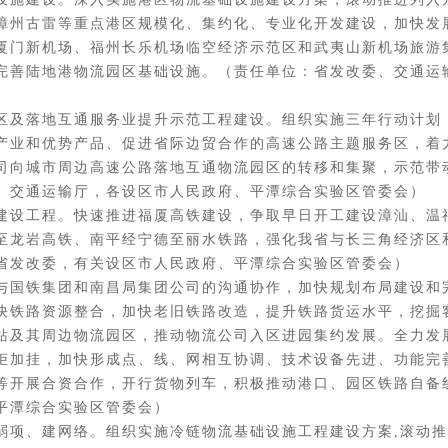
漳州古雷等重点港区规模化、集约化、专业化开发建设，加快发
厦门新机场、福州长乐机场临空经济示范区和武夷山新机场旅游
完善陆地港物流园区基础设施。（责任单位：省发改委、交通运
及落地互通服务业提升示范工程建设。组织实施三年行动计划
产业和优势产品、促进省际边贸合作的高速公路主题服务区，着
司向城市周边高速公路落地互通物流园区的转移和集聚，示范带
、交通运输厅，各设区市人民政府、平潭综合实验区管委会）
设工程。快速推进福厦高铁建设，争取早日开工建设漳汕、温
至龙岩高铁、南平经宁德至丽水铁路，强化我省与长三角经济区
省发改委，有关设区市人民政府、平潭综合实验区管委会）
国铁集团和南昌局集团公司的沟通协作，加快规划布局建设和
快铁路资源整合，加快老旧铁路改造，提升铁路货运水平，挖掘
站及其周边物流园区，推动物流公司入区进园集约发展。全力发
柜加挂，加快形成点、线、网相互协调、技术设备先进、功能完
等开展合资合作，开行货物列车，积极推动港口、园区铁路自备
平潭综合实验区管委会）
、建网络。组织实施冷链物流基础设施工程建设方案,滚动推进