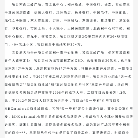
项目南面五岭广场、市文化中心，郴州联通、中国银行、雄森。西处市主
干道的国庆南路，临光大银行、瑞际酒店、长沙银行、中国电信、中国邮政、
现代女子医院；东为市政府、万国、中国移动、东海证券、建造银行、浦发银
行、华夏银行、市国土局，十六完小、人民医院南院；北面郴中心写字楼、郴
江中心校园、市九中、交警支队；项目区域方圆2公里范围内具有20+职能部
门，40+老练小区，项目辐射中高端客群30+万。
五岭新天地全体项目坐落郴州市中心地段，紧临五岭广场，坐落燕泉路和
青年大路交汇处，项目定位为城市最核芯的CBD。总投资额近30亿元，总用地
面积近4万平方米，总建筑面积约47万平方米，详细分三期开发建造。一期项目
总投资近4.8亿，于2007年竣工投入到正常的运用中，项目主营业态由“天一名
邸假日酒店”“新天地商业城”和“五岭新天地住所社区”三部分所组成，沃尔玛、
肯德基及多家知名品牌商家于2008年已成功入驻。二期项目总投资近4.2亿
元，于2012年竣工投入到正常的运用中，项目由“天一华府”住所项目及
MHCminimall商业城组成。其间“天一华府”定位为高级住所、商业及公寓住所
楼，MHCminimall会聚世界多家知名品牌商户，并成功引入全球休闲餐饮品牌
必胜客、潇湘世界影城、屈臣氏等多家知名品牌，成为五岭广场甚至整个郴州
市的商业***。三期锦马年代中心是汇集了商务工作、五星级酒店、时髦商业、