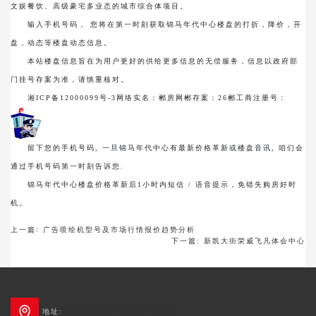
文娱餐饮、高级豪宅多业态的城市综合体项目。
输入手机号码， 您将在第一时刻获取锦马年代中心楼盘的打折，降价，开
盘，动态等楼盘动态信息。
本站楼盘信息旨在为用户更好的供给更多信息的无偿服务，信息以政府部
门挂号存案为准，请慎重核对。
湘ICP备12000099号-3网络实名：郴房网郴存案：26郴工商注册号：
留下您的手机号码, 一旦锦马年代中心有最新价格革新或楼盘音讯, 咱们会
通过手机号码第一时刻告诉您.
锦马年代中心楼盘价格革新后1小时内短信 / 语音提示，免错失购房好时
机。
上一篇:
广告喷绘机型号及市场行情报价趋势分析
下一篇:
新凯大街荣威飞凡体会中心
地址:
成都市新都区3G创智广场2栋