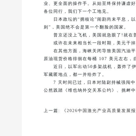
业、更全面的操作手。从始至终保持谦虚好
各位同行，我们下一个工地见。
日本政坛的“拥核论”闹剧尚未平息，以
则”，美国绝不会是第一个翻脸的国家。
普京还没上飞机，美国就急眼了!就在普
或许在未来相当长一段时期，美元干掉黄
在其他方面，海峡关闭导致美国汽油平均
原油现货价格徘徊在每桶 107 美元左右，自 
近日，以军出动50多架战机，轰炸了伊
军藏匿地点，都一并给炸了。
7 天时间已过，日本对陆尉持械强闯中国
公然践踏《维也纳外交关系公约》、挑衅中
上一篇:
《2026中国激光产业高质量发展