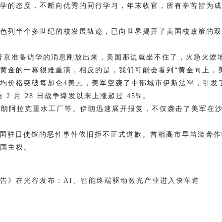
学的态度，不断向优秀的同行学习，年末收官，所有辛苦皆为成
色列半个多世纪的核发展轨迹，已向世界揭开了美国核政策的双
京准备访华的消息刚放出来，美国那边就坐不住了，火急火燎
金的一幕很难重演，相反的是，我们可能会看到“黄金向上，美
价格突破每加仑4美元，美军空袭了中部城市伊斯法罕，引发
2 月 28 日战争爆发以来上涨超过 45%。
朗阿拉克重水工厂等。伊朗迅速展开报复，不仅袭击了美军在沙
驻日使馆的恶性事件依旧拒不正式道歉。首相高市早苗装聋作哑
国主权。
报告》在光谷发布：AI、智能终端驱动激光产业进入快车道