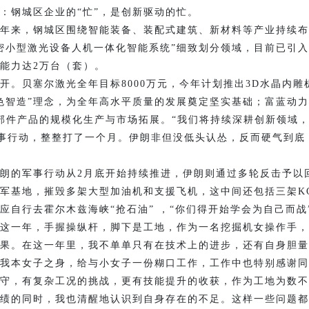
钢城区企业的“忙”，是创新驱动的忙。
年来，钢城区围绕智能装备、装配式建筑、新材料等产业持续布
密小型激光设备人机一体化智能系统”细致划分领域，目前已引入
能力达2万台（套）。
贝塞尔激光全年目标8000万元，今年计划推出3D水晶内雕
绿色智造”理念，为全年高水平质量的发展奠定坚实基础；富蓝动力
部件产品的规模化生产与市场拓展。“我们将持续深耕创新领域，
事行动，整整打了一个月。伊朗非但没低头认怂，反而硬气到底
军事行动从2月底开始持续推进，伊朗则通过多轮反击予以回应
军基地，摧毁多架大型加油机和支援飞机，这中间还包括三架KC
行去霍尔木兹海峡“抢石油” ，“你们得开始学会为自己而战
一年，手握操纵杆，脚下是工地，作为一名挖掘机女操作手，
果。在这一年里，我不单单只有在技术上的进步，还有自身胆量
我本女子之身，给与小女子一份糊口工作，工作中也特别感谢同
守，有复杂工况的挑战，更有技能提升的收获，作为工地为数不
绩的同时，我也清醒地认识到自身存在的不足。这样一些问题都