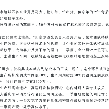
钢城区各企业开足马力，抢订单、忙出货。但今年的“忙”背后
红”在数字之外。
有限公司的车间里，50台紫外分体式打标机即将装箱发货。这
面的要求比较高。”贝塞尔激光负责人吴涛介绍，技术团队持续
产效率。正是这份技术上的执着，让企业的紫外分体式打标机精度
标效果，成为客户反复下单的理由。一季度，企业预计产值可达1
走进生产车间，机械臂正沿着数字化模型精准堆叠混凝土浆料
可少，仅模具成本就占到总成本的三成。现在，这个环节被直接
生产所带来的成本降低40%、生产周期缩短30%的很明显的成
，预计产值可突破2400万元。
产线高速运转，高端研发检验测试中心内科研人员专注攻关。
入重庆宗申动力等有名的公司供应链。一季度研发投入同比增长
技术方向，一举攻克了汽车轻量化精密部件成型与高耐磨传动结构
来一季度表现中处于高位水平。