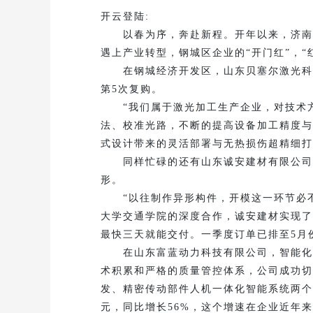
开云登陆:
以春为序，奔赴新程。开年以来，济南市
遇上产业转型，钢城区企业的“开门红”，“
在钢城经济开发区，山东贝塞尔激光科技
第5次复购。
“我们属于激光加工生产企业，对技术方
法、校准光路，不断的提高设备加工精度与生
式设计带来的灵活部署与无热损伤超精细打
同样忙碌的还有山东诚安建材有限公司。
形。
“以往制作异形构件，开模这一环节必不
大学交通学院的深度合作，诚安建材实现了
最快三天就能交付。一季度订单已排至5月份
在山东富蓝动力科技有限公司，智能化生
术积累和严格的质量管控体系，公司成功切
发、精密传动部件人机一体化智能系统两个
元，同比增长56%，这个增速在企业近年