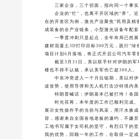
三家企业，三个切面，指向同一个事实：
企业的“忙”，也离不开区域的“养”。近
在的开发区为例，激光产业聚焦“民用及精
成装备的全产业链条，小型激光设备年配套
一季度冲刺只是起点，全年布局已然展开。
建材混凝土3D打印目标300万元，践行“
项目计划6月落地，将正式开启公司汽车零
截至3月31日，美以联手针对伊朗的军
楼也不得不认栽，承认美军伤亡超300人。
中东冲突进入一个月拉锯期，美以对伊朗的
波攻势，使用导弹和无人机打击沙特境内美
特朗普喊话：伊朗基本已被打垮！各国应自
时光荏苒，本年度的工作已顺利完成。这
展示女性操作手的当担与风采，用汗水换成
容，感谢来自全国各地老板的邀约，不嫌弃
工地书写属于女司机的坚守，有烈日下的坚
我的优势，回顾一年的工作，在取得一定成