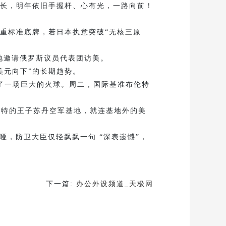
长，明年依旧手握杆、心有光，一路向前！
重标准底牌，若日本执意突破“无核三原
地邀请俄罗斯议员代表团访美。
元向下”的长期趋势。
了一场巨大的火球。周二，国际基准布伦特
特的王子苏丹空军基地，就连基地外的美
，防卫大臣仅轻飘飘一句 “深表遗憾”，
下一篇:
办公外设频道_天极网