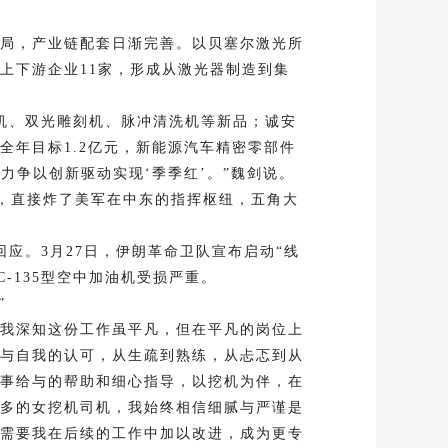
局，产业链配套日渐完善。以贝塞尔激光所
上下游企业11家，形成从激光器制造到集
机、双光雕刻机、脉冲清洗机等新品；诚安
全年目标1.2亿元，新能源汽车精密零部件
力争以创新驱动实现‘季季红’。”魏剑说。
，直接炸了美军在中东的指挥枢纽，五角大
。3月27日，伊朗革命卫队宣布启动“线
-135型空中加油机受损严重。
”
我深知这份工作虽平凡，但在平凡的岗位上
与自我的认可，从生疏到熟练，从忐忑到从
事给与的帮助和细心指导，以挖机为伴，在
多的女挖机司机，我始终相信细腻与严谨是
需要我在后续的工作中加以改进，成为更专