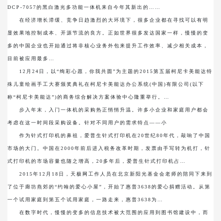
DCP-7057的黑白激光多功能一体机来自今年其新出的……
在经济增长滞缓、竞争日趋激烈的大环境下，很多企业都在寻找可以有明
显效果地控制成本、开源节流的良方。正如世界很多发达国家一样，慢慢的变
多的中国企业也开始通过将非核心业务外包来提升工作效率、减少相关成本，
目前被应用最多…
12月24日，以“绚彩心愿，你我共圆”为主题的2015第五届柯尼卡美能达特
殊儿童绘画手工大赛颁奖典礼在柯尼卡美能达办公系统(中国)有限公司(以下
称“柯尼卡美能达”)的商务综合解决方案体验中心隆重举行。…
步入年末，入门一体机的采购热正悄悄升温。许多小企业和家庭用户都会
考虑在这一时间段采购设备。针对不同用户的需求特点——小
作为针式打印机的鼻祖，爱普生针式打印机在20世纪80年代，敲响了中国
市场的大门。中国在2000年前后进入税务改革时期，发票由手写转为机打，针
式打印机的市场容量也随之增高，20多年后，爱普生针式打印机占…
2015年12月18日，天极网工作人员在北京新阳光基金会老师的陪同下来到
了位于廊坊燕郊的“约翰的爱心小屋”，开始了惠普3638的爱心捐赠活动。从第
一个试用家庭到第五个试用家庭，一路走来，惠普3638为…
在数字时代，慢慢的变多的信息技术被大范围的应用到图书馆建设中，而