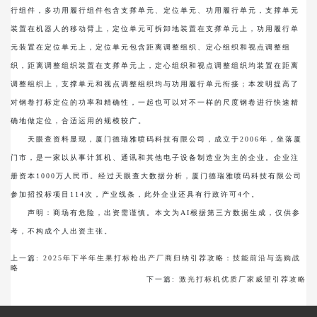
行组件，多功用履行组件包含支撑单元、定位单元、功用履行单元，支撑单元
装置在机器人的移动臂上，定位单元可拆卸地装置在支撑单元上，功用履行单
元装置在定位单元上，定位单元包含距离调整组织、定心组织和视点调整组
织，距离调整组织装置在支撑单元上，定心组织和视点调整组织均装置在距离
调整组织上，支撑单元和视点调整组织均与功用履行单元衔接；本发明提高了
对钢卷打标定位的功率和精确性，一起也可以对不一样的尺度钢卷进行快速精
确地做定位，合适运用的规模较广。
天眼查资料显现，厦门德瑞雅喷码科技有限公司，成立于2006年，坐落厦
门市，是一家以从事计算机、通讯和其他电子设备制造业为主的企业。企业注
册资本1000万人民币。经过天眼查大数据分析，厦门德瑞雅喷码科技有限公司
参加招投标项目114次，产业线条，此外企业还具有行政许可4个。
声明：商场有危险，出资需谨慎。本文为AI根据第三方数据生成，仅供参
考，不构成个人出资主张。
上一篇:
2025年下半年生果打标枪出产厂商归纳引荐攻略：技能前沿与选购战
略
下一篇:
激光打标机优质厂家威望引荐攻略