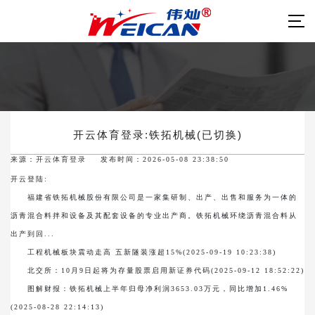
开云体育登录:铁拓机械(已切换)
来源：
开云体育登录
发布时间：2026-05-08 23:38:50
开云登陆:
福建省铁拓机械股份有限公司是一家集研制、出产、出售和服务为一体的
沥青混合料拌和设备及其配套设备的专业出产商。铁拓机械环绕沥青混合料从
出产到回...
工程机械板块震动走高 五新隧装涨超15%(2025-09-19 10:23:38)
北交所：10月9日起将为存量股票启用新证券代码(2025-09-12 18:52:22)
图解财报：铁拓机械上半年归母净利润3653.03万元，同比增加1.46%
(2025-08-28 22:14:13)