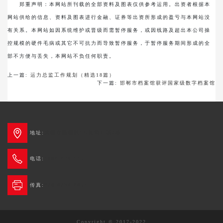
郑重声明：本网站所刊载的全部资料及图表仅供参考运用。出资者根据本
网站供给的信息、资料及图表进行金融、证券等出资所形成的盈亏与本网站没
有关系。本网站如因系统维护或晋级而需暂停服务，或因线路及超出本公司操
控规模的硬件毛病或其它不可抗力而导致暂停服务，于暂停服务期间形成的全
部不方便与丢失，本网站不负任何职责。
上一篇:
运力总监工作规划（精选18篇）
下一篇:
邯郸市档案馆获评国家级数字档案馆
地址:
成都市新都区3G创智广场2栋
电话:
4006-678-345
传真:
028-6236 0654
Copyright © 2017-2022