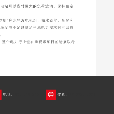
电站可以应对更大的负荷波动、保持稳定
责控制4座水轮发电机组、抽水蓄能、新的和
电场发电不足以满足当地电力需求时可以自
。
项目。整个电力行业也在重视该项目的进展以考
电话:
4006-678-345
传真:
028-6236 0654