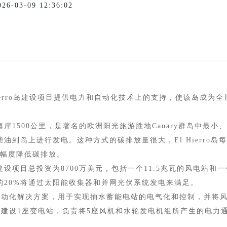
03-09 12:36:02
ierro岛建设项目提供电力和自动化技术上的支持，使该岛成为
海岸1500公里，是著名的欧洲阳光旅游胜地Canary群岛中
输柴油到岛上进行发电。这种方式的碳排放量很大，El Hierro岛
幅度降低碳排放。
建设项目总投资为8700万美元，包括一个11.5兆瓦的风电站和
余的20%将通过太阳能收集器和并网光伏系统发电来满足。
动化解决方案，用于实现抽水蓄能电站的电气化和控制，并将风
括建设1座变电站，负责将5座风机和水轮发电机组所产生的电力