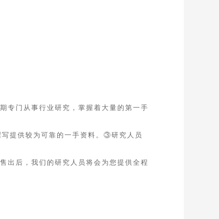
期专门从事行业研究，掌握着大量的第一手
撰写提供较为可靠的一手资料。③研究人员
售出后，我们的研究人员将会为您提供全程