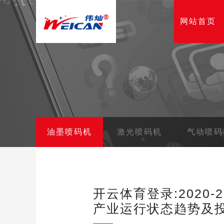
网站首页
油墨喷码机
激光喷码机
气动喷码
开云体育登录:2020
产业运行状态趋势及