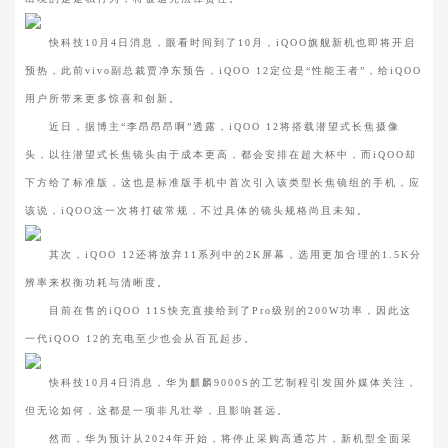
快科技10月4日消息，眼看时间到了10月，iQOO旗舰新机也即将开启
预热，此前vivo副总裁贾净东预告，iQOO 12定位是“性能王者”，给iQOO
用户所带来更多惊喜和创新。
近日，据博主“李昂昂昂啊”透露，iQOO 12将搭载潜望式长焦摄像
头，以往潜望式长焦镜头由于成本更高，都会安排在超大杯中，而iQOO却
下方给了标准版，这也是标准版手机中首次引入该类型长焦镜组的手机，应
该说，iQOO这一次将打破常规，不过具体的镜头规格尚且未知。
其次，iQOO 12还将放弃11系列中的2K屏幕，选用更加合理的1.5K分
辨率来权衡功耗与清晰度。
目前在售的iQOO 11S快充直接给到了Pro级别的200W功率，因此这
一代iQOO 12的充电至少也会从百瓦起步。
快科技10月4日消息，华为麒麟9000S的工艺制程引发国外媒体关注，
但无论如何，这都是一项非凡壮举，且影响甚远。
然而，华为预计从2024年开始，将停止采购高通芯片，新机型全面采