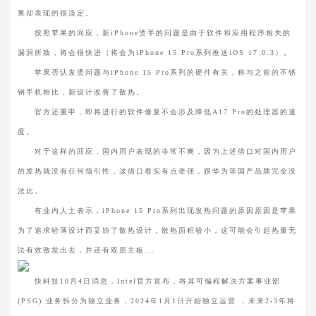
果却表现的很淡定。
按照苹果的回应，新iPhone烫手的问题是由于软件和应用程序相关的
漏洞所致，将会很快进（将会为iPhone 15 Pro系列推送iOS 17.0.3）。
苹果否认发烫问题与iPhone 15 Pro系列的硬件有关，称与之前的不锈
钢手机相比，新设计改善了散热。
官方还重申，即将进行的软件修复不会涉及降低A17 Pro的处理器的速
度。
对于这样的回应，国内用户表现的非常不爽，因为上述借口对国内用户
的发热就没有任何指引性，这借口着实有点牵强，跟华为等国产品牌完全没
法比。
有业内人士表示，iPhone 15 Pro系列出现发热问题的原因原因是苹果
为了追求轻薄设计而妥协了散热设计，散热面积较小，这可能会引起热量无
法有效散发出去，并还有双层主板...
快科技10月4日消息，Intel官方宣布，将其可编程解决方案事业部
(PSG) 业务拆分为独立业务，2024年1月1日开始独立运营 ，未来2-3年将