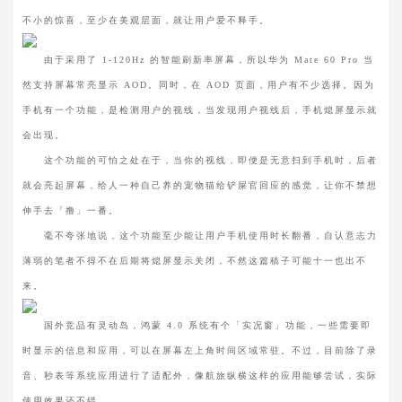
不小的惊喜，至少在美观层面，就让用户爱不释手。
由于采用了 1-120Hz 的智能刷新率屏幕，所以华为 Mate 60 Pro 当
然支持屏幕常亮显示 AOD。同时，在 AOD 页面，用户有不少选择。因为
手机有一个功能，是检测用户的视线，当发现用户视线后，手机熄屏显示就
会出现。
这个功能的可怕之处在于，当你的视线，即便是无意扫到手机时，后者
就会亮起屏幕，给人一种自己养的宠物猫给铲屎官回应的感觉，让你不禁想
伸手去「撸」一番。
毫不夸张地说，这个功能至少能让用户手机使用时长翻番，自认意志力
薄弱的笔者不得不在后期将熄屏显示关闭，不然这篇稿子可能十一也出不
来。
国外竞品有灵动岛，鸿蒙 4.0 系统有个「实况窗」功能，一些需要即
时显示的信息和应用，可以在屏幕左上角时间区域常驻。不过，目前除了录
音、秒表等系统应用进行了适配外，像航旅纵横这样的应用能够尝试，实际
使用效果还不错。