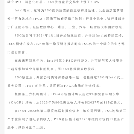
独立IPO。消息公布后，Intel股价盘后交易中上涨了2.3%。
Intel表示，这将为PSG提供所需的自主权和灵活性，以全面加速其增
长并更有效地在FPGA（现场可编程逻辑门阵列）行业中竞争，该行业服务
于广泛的市场，包括数据中心、通信、工业、汽车、航空航天和国防领域。
PSG预计将于2024年1月1日开始独立运营，并得到Intel的持续支持。
Intel预计在发布2024年第一季度财务报表时将PSG作为一个独立的业务部
门进行报告。
在未来两到三年内，Intel打算为PSG进行IPO，并可能与私人投资者
一起探索加速业务增长的机会，而Intel将保留多数股权。
PSG独立后，两家公司仍将保持战略一致，包括继续PSG与Intel代工
服务公司（IFS）的关系，共同解决FPGA市场的关键领域。
根据第三方机构预计，FPGA市场预计将以超过9%的复合年增长率
（CAGR）增长，从2023年的80亿美元收入增长到2027年的115亿美元。
在Intel 2023年第二季度电话财报会议上，该公司强调，PSG连续第三
个季度实现了创纪录的收入。PSG团队预计在2023年推向市场的15款新产
品中，已经推出了11款。