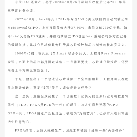
今天Intel还宣布，将于2023年10月26日星期四收盘后公布2023年第
三季度财务业绩。
2022年10月，Intel将其于2017年斥资153亿美元收购的自动驾驶公司
Mobileye成功IPO，上市首日股价大涨37.95%，市值突破230亿美元。如
今Intel又分拆PSG业务，并推动其独立IPO也是Intel重组公司多方面业务
的最新举措，其核心目标仍是专注于其芯片设计和芯片制造的核心竞争力。
1980年代初，赛灵思（Xilinx）联合创始人、工程师Ross Freeman
发现，市面上的芯片都是固定规格，一旦需要更改，芯片就只能报废，还要
浪费上千万美元重新设计。
于是，他提出了一个想法让芯片就像一个空白的磁带，工程师可以在硬
件上设计修改、重复“读写”使用，该会是什么样子？
这一念头，直接促成诞生了一个价值数十亿美元的全新行业可编程逻辑
器件（PLD，FPGA是PLD的一种）的诞生。与人们日常熟悉的CPU、
GPU不同，FPGA用途广泛且灵活，被视为“万能芯片”，但少有人在日常生
活中注意到它。
FPGA昂贵，更难大规模生产，因此常常被用于处理一些“关键任务”，