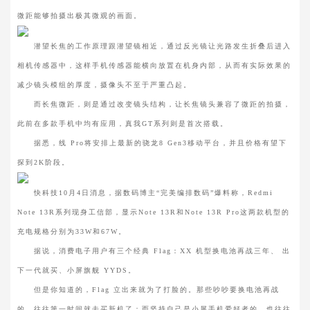
微距能够拍摄出极其微观的画面。
潜望长焦的工作原理跟潜望镜相近，通过反光镜让光路发生折叠后进入
相机传感器中，这样手机传感器能横向放置在机身内部，从而有实际效果的
减少镜头模组的厚度，摄像头不至于严重凸起。
而长焦微距，则是通过改变镜头结构，让长焦镜头兼容了微距的拍摄，
此前在多款手机中均有应用，真我GT系列则是首次搭载。
据悉，线 Pro将安排上最新的骁龙8 Gen3移动平台，并且价格有望下
探到2K阶段。
快科技10月4日消息，据数码博主“完美编排数码”爆料称，Redmi
Note 13R系列现身工信部，显示Note 13R和Note 13R Pro这两款机型的
充电规格分别为33W和67W。
据说，消费电子用户有三个经典 Flag：XX 机型换电池再战三年、 出
下一代就买、小屏旗舰 YYDS。
但是你知道的，Flag 立出来就为了打脸的。那些吵吵要换电池再战
的，往往第一时间就去买新机了；而坚持自己是小屏手机爱好者的，也往往