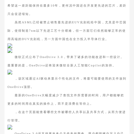
希望这一差距能保持在最多10年，更何况中国还在开发更先进的芯片，差距
只会促进缩短。
虽然ASML已经被禁止销售最先进的EUV光刻机给中国，尤其是中芯国
际，使得制造7nm以下先进工艺十分艰难，但一方面它们依然能够正常的使
用高端的DUV光刻机，另一方面中国也在全力投入半导体行业。
微软正式公布了OneDrive 3.0，带来了诸多的功能改进和一些设计。
最重要的是，OneDrive还将迎来微软全新人工智能Copilot的加持。
，该区域通过AI驱动来显示个性化的文件，将最可能要使用的文件放到
OneDrive顶部。
最新的OneDrive大幅度减少了查找文件所需要的时间，用户都能够把
更多的时间用在真实的操作上，而不是浪费在等待上。
，在这个页面能查看哪些文件被哪些人共享以及共享方式，从而方便进
行管理。
OneDrive 3.0还支持更改各个文件夹的颜色，用户都能够自定义自己