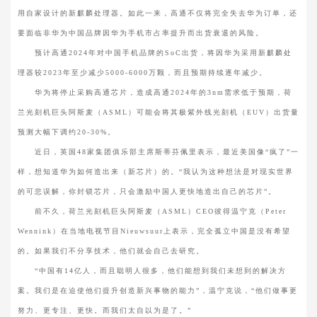
用自家设计的新麒麟处理器。如此一来，高通不仅将完全失去华为订单，还
要面临非华为中国品牌因华为手机市占率提升而出货衰退的风险。
预计高通2024年对中国手机品牌的SoC出货，将因华为采用新麒麟处
理器较2023年至少减少5000-6000万颗，而且预期持续逐年减少。
华为将停止采购高通芯片，造成高通2024年的3nm需求低于预期，荷
兰光刻机巨头阿斯麦（ASML）可能会将其极紫外线光刻机（EUV）出货量
预测大幅下调约20-30%。
近日，英国48家集团俱乐部主席斯蒂芬佩里表示，最近美国像“疯了”一
样，想知道华为如何造出来（新芯片）的。“我认为这种想法是对现实世界
的可悲误解，你封锁芯片，只会激励中国人更快地造出自己的芯片”。
前不久，荷兰光刻机巨头阿斯麦（ASML）CEO彼得温宁克（Peter
Wennink）在当地电视节目Nieuwsuur上表示，完全孤立中国是没有希望
的。如果我们不分享技术，他们就会自己去研究。
“中国有14亿人，而且聪明人很多，他们能想到我们未想到的解决方
案。我们是在迫使他们提升创造新兴事物的能力”，温宁克说，“他们做事更
努力、更专注、更快。而我们太自以为是了。”