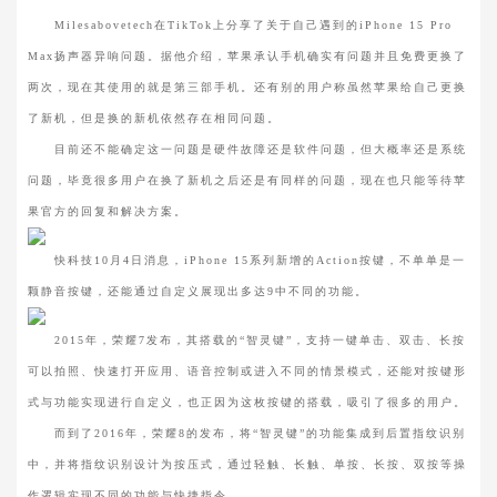
Milesabovetech在TikTok上分享了关于自己遇到的iPhone 15 Pro
Max扬声器异响问题。据他介绍，苹果承认手机确实有问题并且免费更换了
两次，现在其使用的就是第三部手机。还有别的用户称虽然苹果给自己更换
了新机，但是换的新机依然存在相同问题。
目前还不能确定这一问题是硬件故障还是软件问题，但大概率还是系统
问题，毕竟很多用户在换了新机之后还是有同样的问题，现在也只能等待苹
果官方的回复和解决方案。
快科技10月4日消息，iPhone 15系列新增的Action按键，不单单是一
颗静音按键，还能通过自定义展现出多达9中不同的功能。
2015年，荣耀7发布，其搭载的“智灵键”，支持一键单击、双击、长按
可以拍照、快速打开应用、语音控制或进入不同的情景模式，还能对按键形
式与功能实现进行自定义，也正因为这枚按键的搭载，吸引了很多的用户。
而到了2016年，荣耀8的发布，将“智灵键”的功能集成到后置指纹识别
中，并将指纹识别设计为按压式，通过轻触、长触、单按、长按、双按等操
作逻辑实现不同的功能与快捷指令。