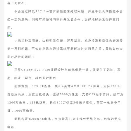
者下周发布。
不会通过降低A17 Pro芯片的性能来处理问题，并且手机长期性能不会
受一定的影响。同时苹果还将与软件开发者合作，更好地解决发热严重问
题。
，包括外观瑕疵、边框明显色差、屏幕划痕、机身掉漆和摄像头进灰等
等一系列问题。不知道苹果在通过系统更新解决过热问题之后，又该如何去
应对品控问题呢？
三星Galaxy S23 FE的外观设计与前代保持一致，并提供了奶油、石
墨、靛蓝、紫色、橘色五款配色。
硬件方面，S23 FE配备一块6.4英寸AMOLED 2X屏幕，支持120Hz
自适应高刷，后置三枚镜头，主摄5000万像素，支持OIS光学防抖、超广角
1200万像素，123视场角、长焦800万像素3倍光学变焦，前置一枚居中单
摄，1000万像素。
新机内置4500mAh电池，支持最高25W有线W无线充电，包装内无充
电器。