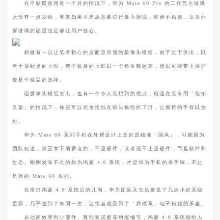
在不贴膜使用近一个月的情况下，华为 Mate 60 Pro 的二代昆仑玻璃
上没有一点划痕，看来如果不是故意要进行暴力测试，即便不贴膜，这块外
屏玻璃的硬度也足够让用户放心。
稍微有一点让笔者担心的反而是后面的摄像头模组，由于过于突出，以
至于放到桌面上时，整个机身的上部以一个角度翘起来，所以可能带上保护
套是个稳妥的选择。
但摄像头模组突出，也有一个令人没想到的优点，就是在没有用「指扣
支架」的情况下，你还可以把食指抵在镜头模组的下沿，让握持的手得以放
松。
华为 Mate 60 系列手机在外观设计上走的是稳健「国风」，可能因为
团队知道，真正拿下消费者的，不是硬件，或者说不止是硬件，而是软件和
生态。刚刚发布不久的华为鸿蒙 4.0 系统，才是华为手机的杀手锏，不止
是新的 Mate 60 系列。
在推出鸿蒙 4.0 系统后的几周，华为团队又先后推送了几次小的系统
更新，几乎达到了每周一次，让笔者感受到了「养成系」电子粉丝的乐趣。
从动画效果到小部件、再到实况窗等功能细节，鸿蒙 4.0 系统都给人