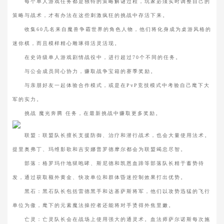
每个单人游戏任务都是独特的策略解谜过程，玩家必须实时调整自己的
策略与战术，才有办法在这些刺激疯狂的挑战中存活下来。
收集60几名来自魔兽争霸世界的角色人物，他们将化身成为桌游风格的
迷你棋，而且模样精心雕琢得活灵活现。
在史诗级单人游戏剧情战役中，进行超过70个不同的任务。
与公会成员同心协力，赚取战争宝箱的赛季奖励。
与亲朋好友一起体验合作模式，或是在PvP竞技模式中考验自己麾下大
军的实力。
挑战 魔光奔腾 任务，在最新挑战中赚取更多奖励。
联盟：联盟队长擅长支援防御、治疗和潜行战术，也会大量使用法术。
提里奥弗丁、玛维影歌和吉安娜普罗德摩尔都会为联盟竭忠尽智。
部落：格罗玛什地狱咆哮、斯尼德和凯恩血蹄等部落队长精于蓄势待
发，通过获取额外黄金、快攻单位和群体昏迷控制效果打出优势。
黑石：黑石队长包括雷德黑手和达基萨斯将军，他们以攻势迅猛的飞行
单位为傲，麾下的元素魔法操控者还能将对手烫得外焦里嫩。
亡灵：亡灵队长会在战场上使用强大的通灵术。血法师萨尔诺斯每次施