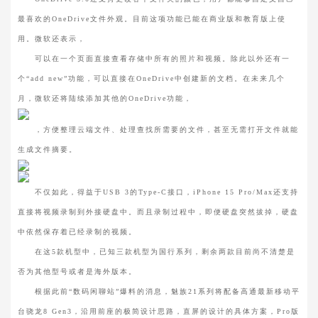
最喜欢的OneDrive文件外观。目前这项功能已能在商业版和教育版上使
用。微软还表示，
可以在一个页面直接查看存储中所有的照片和视频。除此以外还有一
个“add new”功能，可以直接在OneDrive中创建新的文档。在未来几个
月，微软还将陆续添加其他的OneDrive功能，
，方便整理云端文件、处理查找所需要的文件，甚至无需打开文件就能
生成文件摘要。
不仅如此，得益于USB 3的Type-C接口，iPhone 15 Pro/Max还支持
直接将视频录制到外接硬盘中。而且录制过程中，即便硬盘突然拔掉，硬盘
中依然保存着已经录制的视频。
在这5款机型中，已知三款机型为国行系列，剩余两款目前尚不清楚是
否为其他型号或者是海外版本。
根据此前“数码闲聊站”爆料的消息，魅族21系列将配备高通最新移动平
台骁龙8 Gen3，沿用前座的极简设计思路，直屏的设计的具体方案，Pro版