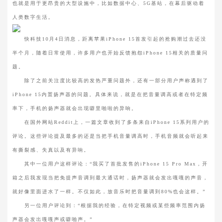
也就是用于更昂贵的大型设施中，比如数据中心、5G基站，在幕后驱动着
人类数字生活。
快科技10月4日消息，距离苹果iPhone 15首发引起的抢购潮过去还没
半个月，随着日常使用，许多用户也开始反馈抱怨iPhone 15相关的质量问
题。
除了之前关注度比较高的发热严重问题外，还有一部分用户声称遇到了
iPhone 15内置扬声器的问题。具体来说，就是在把音量调高或者在特定频
率下，手机的扬声器就会出现噼里啪啦的异响。
在国外网站Reddit上，一篇文章收到了多条来自iPhone 15系列用户的
评论。这些评论提及最多的还是当把手机音量调高时，手机音频就会听起来
有撕裂感、失真以及有异响。
其中一位用户这样评论：“我买了首批发售的iPhone 15 Pro Max，开
箱之后我发现当把免提声音调到最大通话时，扬声器就会发出嘎嘎的声音，
就好像里面进水了一样。不仅如此，放音乐时把音量调到80%也会这样。”
另一位用户评论到：“根据我的经验，在特定视频或某些频率范围内扬
声器会发出嘎嘎声或噼啪声。”