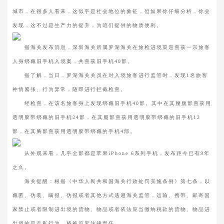
城市，在很多人看来，这似乎是社会地位的象征，但如果你仔细分析，你会
发现，这不过是生产力的提升，为咱们提供的物质便利。
据海关发布消息，深圳海关所属罗湖海关在旅检进境渠道查获一宗旅客
人身绑藏旧手机入境案，共查获旧手机40部。
据了解，当日，罗湖海关关员在对入境旅客进行监管时，发现1名旅客
神情紧张、行为异常，随即进行拦截检查。
经检查，在该名旅客身上发现绑藏旧手机40部。其中在其腰腹部查获用
透明胶带绑藏的旧手机24部，在其腿部查获用透明胶带绑藏的旧手机12
部，在其胸部查获用透明胶带绑藏的手机4部。
从外观来看，几乎全部都是苹果iPhone 6系列手机，发布距今已有9年
之久。
海关提醒：根据《中华人民共和国海关行政处罚实施条例》第七条，以
藏匿、伪装、瞒报、伪报或者其他方式逃避海关监管，运输、携带、邮寄国
家禁止或者限制进出境的货物、物品或者依法应当缴纳税款的货物、物品进
出境的是走私行为，将被追究法律责任。