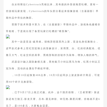
自从特斯拉Cybertruck亮相以来，其奇葩的外形就饱受吐槽。更有一
些游戏玩家发现，Cybertruck的车头部分看起来很像游戏《古墓丽影》早
期作品中劳拉的胸部。
受限于技术和显卡算力，在《古墓丽影》早期作品中，游戏角色建模非
常粗糙，于是就出现了备受玩家们吐糟的“锥形胸”。
其中一款是亚连-破局者。胡桃异想国系列上新，亚连化身优雅骑士，
皮甲款式参考上世纪宫廷骑士的形象设计，采用黑、白、红的经典配色，优
雅又大气，红金交织的肩章、黑桃形制的挂链作为装饰，增加人物的帅气。
武器设计融入国际象棋元素，黑色银刃小剑以黑马为饰，红黑小剑以王
冠为饰，流动的金属在手柄处环绕。
，10月10日起恢复488点券，10月3日起同步上架皮肤碎片商店，可使
用48个碎片兑换获取。
，已于9月27日上线正式服。此外，这个国庆假期，《王者荣耀》新皮
肤还有兰陵王-影龙天霄、吕布-遇见神鼓、钟无艳-聚星闪耀。价格就不是6
元了，是100多元，大家氪金适度。