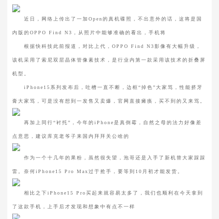
近日，网络上传出了一加Open的真机碟照，不出意外的话，这将是国
内版的OPPO Find N3，从照片中能够准确的看出，手机将
根据快科技此前报道，对比上代，OPPO Find N3影像有大幅升级，
该机采用了索尼双层晶体管像素技术，是行业内第一款采用该技术的折叠屏
机型。
iPhone15系列发布后，吐槽一直不断，边框“掉色”大家骂，性能挤牙
膏大家骂，可是没有想到一发售又卖爆，官网直接瘫痪，买不到的又来骂。
再加上同行“衬托”，今年的iPhone是真倒霉，自然之母的法力好像差
点意思，建议库克老爷子来国内拜拜关公啥的
作为一个十几年的果粉，虽然很失望，泡哥还是入手了新机替大家踩踩
雷。奈何iPhone15 Pro Max过于抢手，要等到10月初才能发货。
相比之下iPhone15 Pro买起来就容易太多了，我们也顺利在今天拿到
了这款手机，上手后才发现和想象中有点不一样