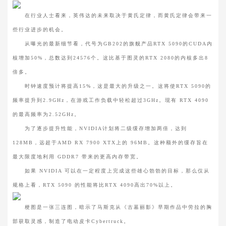
在行业人士看来，英伟达的未来取决于黄氏定律，而黄氏定律会带来一
些行业进步的机会。
从曝光的最新细节看，代号为GB202的旗舰产品RTX 5090的CUDA内
核增加50%，总数达到24576个。这比基于图灵的RTX 2080的内核多出8
倍多。
时钟速度预计将提高15%，这是最大的升级之一。这将使RTX 5090的
频率提升到2.9GHz，在游戏工作负载中轻松超过3GHz。现有 RTX 4090
的最高频率为2.52GHz。
为了逐步提升性能，NVIDIA计划将二级缓存增加两倍，达到
128MB，远超于AMD RX 7900 XTX上的 96MB。这种额外的缓存旨在
最大限度地利用 GDDR7 带来的更高内存带宽。
如果 NVIDIA 可以在一定程度上完成这些雄心勃勃的目标，那么仅从
规格上看，RTX 5090 的性能将比RTX 4090高出70%以上。
梗图是一张三连图，暗示了马斯克从《古墓丽影》早期作品中劳拉的胸
部获取灵感，制造了电动皮卡Cybertruck。