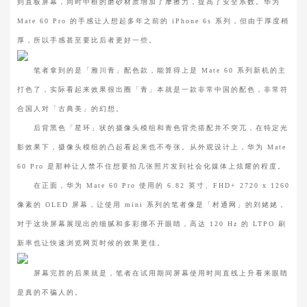
到直板屏幕，同时中框的磨砂材质增加了摩擦力，提高了安全系数。华为
Mate 60 Pro 的手感让人想起多年之前的 iPhone 6s 系列，但由于厚度稍
厚，所以手感甚至要比后者更好一些。
笔者拿到的是「雅川青」配色款，能算得上是 Mate 60 系列新机的主
打色了，实际看起来效果很出圈「青」本就是一款非常中国的配色，非常符
合国人对「古典美」的幻想。
后背黑色「星环」状的摄像头模组和青色背壳搭配并不突兀，在特定光
影效果下，摄像头模组的凸起看起来也不夸张。从外观设计上，华为 Mate
60 Pro 是那种让人禁不住想要拍几张照片发到社会化媒体上炫耀的程度。
在正面，华为 Mate 60 Pro 使用的 6.82 英寸、FHD+ 2720 x 1260
像素的 OLED 屏幕，让使用 mini 系列的笔者像是「村通网」的刘姥姥，
对于这块屏幕展现出的细腻和多彩挪不开眼睛，高达 120 Hz 的 LTPO 刷
新率也让快速浏览网页时候的效果更佳。
屏幕完胜的后果就是，笔者在试用期间屏幕使用时间直线上升看来眼睛
是真的不骗人的。