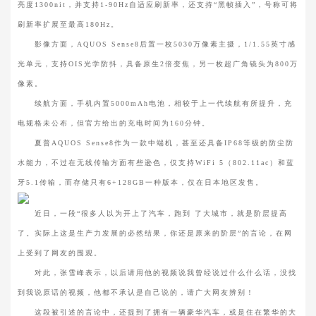
亮度1300nit，并支持1-90Hz自适应刷新率，还支持“黑帧插入”，号称可将
刷新率扩展至最高180Hz。
影像方面，AQUOS Sense8后置一枚5030万像素主摄，1/1.55英寸感
光单元，支持OIS光学防抖，具备原生2倍变焦，另一枚超广角镜头为800万
像素。
续航方面，手机内置5000mAh电池，相较于上一代续航有所提升，充
电规格未公布，但官方给出的充电时间为160分钟。
夏普AQUOS Sense8作为一款中端机，甚至还具备IP68等级的防尘防
水能力，不过在无线传输方面有些逊色，仅支持WiFi 5（802.11ac）和蓝
牙5.1传输，而存储只有6+128GB一种版本，仅在日本地区发售。
近日，一段“很多人以为开上了汽车，跑到 了大城市，就是阶层提高
了。实际上这是生产力发展的必然结果，你还是原来的阶层”的言论，在网
上受到了网友的围观。
对此，张雪峰表示，以后请用他的视频说我曾经说过什么什么话，没找
到我说原话的视频，他都不承认是自己说的，请广大网友辨别！
这段被引述的言论中，还提到了拥有一辆豪华汽车，或是住在繁华的大