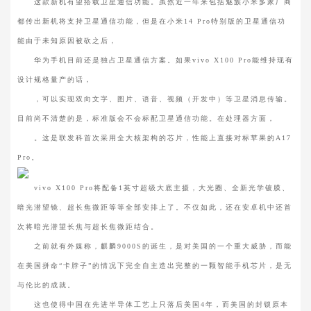
这款新机有望搭载卫星通信功能。虽然近一年来包括魅族小米多家厂商
都传出新机将支持卫星通信功能，但是在小米14 Pro特别版的卫星通信功
能由于未知原因被砍之后，
华为手机目前还是独占卫星通信方案。如果vivo X100 Pro能维持现有
设计规格量产的话，
，可以实现双向文字、图片、语音、视频（开发中）等卫星消息传输。
目前尚不清楚的是，标准版会不会标配卫星通信功能。在处理器方面，
。这是联发科首次采用全大核架构的芯片，性能上直接对标苹果的A17
Pro。
vivo X100 Pro将配备1英寸超级大底主摄，大光圈、全新光学镀膜、
暗光潜望镜、超长焦微距等等全部安排上了。不仅如此，还在安卓机中还首
次将暗光潜望长焦与超长焦微距结合。
之前就有外媒称，麒麟9000S的诞生，是对美国的一个重大威胁，而能
在美国拼命“卡脖子”的情况下完全自主造出完整的一颗智能手机芯片，是无
与伦比的成就。
这也使得中国在先进半导体工艺上只落后美国4年，而美国的封锁原本