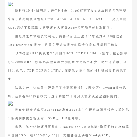
快科技10月4日消息，去年9月份，Intel宣布了Arc A系列显卡的完整
阵容，从高到低分别是A770、A750、A580、A380、A310。但是其中的
A580迟迟不见踪影，甚至还有人怀疑A580很可能早就被取消了。
但是最近华擎在奥地利电子商务平台上上架了华擎锐炫A580挑战者
Challenger OC显卡，目前关于这款显卡的详情信息也是得到了确认。
华擎锐炫A580挑战者OC采用了8GB GDDR6 256bit显存，核心频率
可达2000MHz，频率比其他同等级别的显卡要高出不少。此外还采用了双
8Pin供电，TDP/TGP约为175W，在提供更高性能的同时确保显卡的稳定
性。
除此之外，这款显卡还采用了全高三槽设计，配备两个100mm散热风
扇。还具有0dB静音模式，这个功能对于部分人群来说还是很实用的。
云存储服务提供商Backblaze发布2023上半年硬盘故障率报告，通过他
们实测的数据分析来看，SSD比HDD更可靠。
当然，这个结论还是可靠的，Backblaze 2018年第4季度开始在存储库
中使用SSD，在2023年6月30日，其服务器上共有3144块SSD。