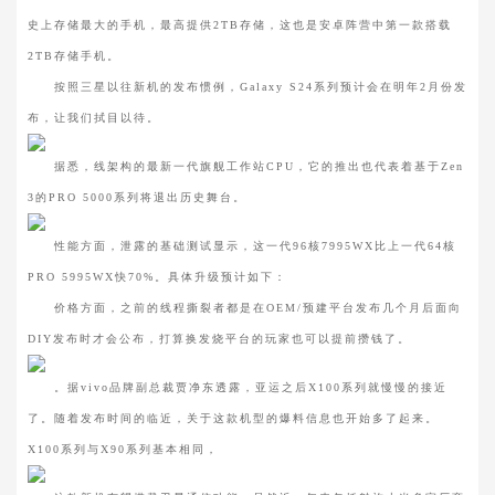
史上存储最大的手机，最高提供2TB存储，这也是安卓阵营中第一款搭载
2TB存储手机。
按照三星以往新机的发布惯例，Galaxy S24系列预计会在明年2月份发
布，让我们拭目以待。
据悉，线架构的最新一代旗舰工作站CPU，它的推出也代表着基于Zen
3的PRO 5000系列将退出历史舞台。
性能方面，泄露的基础测试显示，这一代96核7995WX比上一代64核
PRO 5995WX快70%。具体升级预计如下：
价格方面，之前的线程撕裂者都是在OEM/预建平台发布几个月后面向
DIY发布时才会公布，打算换发烧平台的玩家也可以提前攒钱了。
。据vivo品牌副总裁贾净东透露，亚运之后X100系列就慢慢的接近
了。随着发布时间的临近，关于这款机型的爆料信息也开始多了起来。
X100系列与X90系列基本相同，