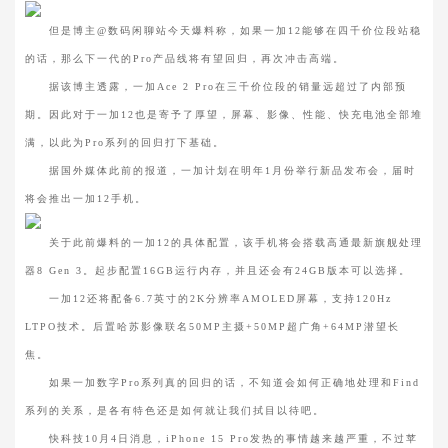
但是博主@数码闲聊站今天爆料称，如果一加12能够在四千价位段站稳
的话，那么下一代的Pro产品线将有望回归，再次冲击高端。
据该博主透露，一加Ace 2 Pro在三千价位段的销量远超过了内部预
期。因此对于一加12也是寄予了厚望，屏幕、影像、性能、快充电池全部堆
满，以此为Pro系列的回归打下基础。
据国外媒体此前的报道，一加计划在明年1月份举行新品发布会，届时
将会推出一加12手机。
关于此前爆料的一加12的具体配置，该手机将会搭载高通最新旗舰处理
器8 Gen 3。起步配置16GB运行内存，并且还会有24GB版本可以选择。
一加12还将配备6.7英寸的2K分辨率AMOLED屏幕，支持120Hz
LTPO技术。后置哈苏影像联名50MP主摄+50MP超广角+64MP潜望长
焦。
如果一加数字Pro系列真的回归的话，不知道会如何正确地处理和Find
系列的关系，是各有特色还是如何就让我们拭目以待吧。
快科技10月4日消息，iPhone 15 Pro发热的事情越来越严重，不过苹