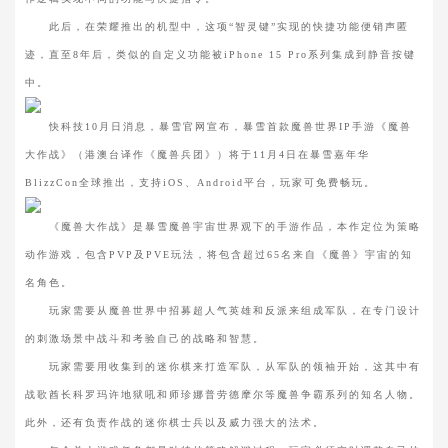
此后，在荣耀推出的机型中，这项“智灵键”实现的快捷功能便销声匿
迹，直至8年后，类似的自定义功能被iPhone 15 Pro系列集成到静音按键
中。
快科技10月日消息，暴雪官网宣布，暴雪首款魔兽世界IP手游《魔兽
大作战》（港澳台译作《魔兽兵团》）将于11月4日在暴雪嘉年华
BlizzCon全球推出，支持iOS、Android平台，玩家可免费畅玩。
《魔兽大作战》是暴雪魔兽宇宙世界观下的手游作品，本作定位为策略
动作游戏，包含PVP及PVE玩法，将包含超过65名来自《魔兽》宇宙的知
名角色。
玩家需要从魔兽世界中招募超人气英雄和反派来组成军队，在专门设计
的刺激场景中战斗和考验自己的战略和智慧。
玩家需要用收集到的迷你棋来打造军队，从军队的领袖开始，这其中有
战歌酋长科罗玛许地狱吼和师珍娜普劳德摩尔等魔兽争霸系列的知名人物。
此外，还有负责作战的迷你棋士兵以及威力强大的法术。