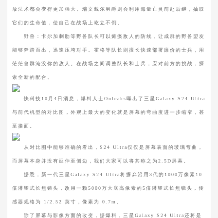
放法术都会变得更加强大。瑞文戴尔男爵则会利用海量亡灵前赴后继，抽取
它们的生命值，使自己在战场上屹立不倒。
野兽：卡尔加刺肋等野兽队长可以瘫痪敌人的防线，让成群的野兽盟友
能够奔踏而出，迅速压垮对手。霍格等队长则擅长快速部署廉价的士兵，用
茫茫兽群淹没你的敌人。在战场之间调整队长和士兵，应对前方的挑战，探
索全新的配合。
快科技10月4日消息，爆料人士Onleaks曝出了三星Galaxy S24 Ultra
与前代机型的对比图，外观上最大的变化就是屏幕的弯曲度进一步缩窄，甚
至接面。
从对比图中能够准确的看出，S24 Ultra仅仅是屏幕表面的玻璃弯曲，
而屏幕本身并没有延伸至侧边，我们大家可以将其称之为2.5D屏幕。
据悉，新一代三星Galaxy S24 Ultra将摒弃沿用3代的1000万像素10
倍潜望式长焦镜头，改用一颗5000万大底高像素的5倍潜望式长焦镜头，传
感器规格为 1/2.52 英寸，像素为 0.7m。
除了屏幕与影像方面的改变，据爆料，三星Galaxy S24 Ultra还将是