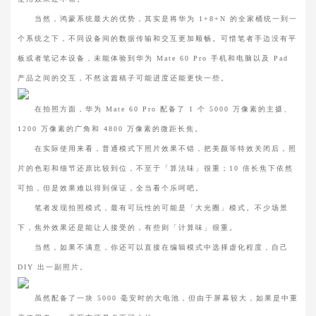
当然，鸿蒙系统最大的优势，其实是将华为 1+8+N 的全家桶统一到一
个系统之下，不同设备间的数据传输和交互更加顺畅。可惜笔者手边没有平
板或者笔记本设备，未能体验到华为 Mate 60 Pro 手机和电脑以及 Pad
产品之间的交互，不然这篇稿子可能进度还能更快一些。
在拍照方面，华为 Mate 60 Pro 配备了 1 个 5000 万像素的主摄、
1200 万像素的广角和 4800 万像素的微距长焦。
在实际使用来看，普通模式下照片效果不错，把美颜等特效关闭后，照
片的色彩和细节还原比较到位，不至于「算法味」很重；10 倍长焦下依然
可拍，但是效果难以得到保证，全当看个乐呵吧。
笔者发现拍照模式，最有可玩性的可能是「大光圈」模式。不少场景
下，焦外效果还是能让人接受的，有些则「计算味」很重。
当然，如果不满意，你还可以直接在编辑模式中选择虚化程度，自己
DIY 出一副照片。
虽然配备了一块 5000 毫安时的大电池，但由于屏幕较大，如果是中重