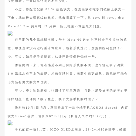
度使用者，一天两充还是必不可少的。
不过，搭配官配的 88 W 超级快充，在洗澡或者吃饭间歇插上线充一
下电，就能极大缓解续航焦虑。笔者测算了一下，从 10% 到 90%，华为
Mate 60 Pro 共用时 19 分钟，所以电量不算是最大问题。
在早期的几个系统版本时，华为 Mate 60 Pro 时不时会产生温热的感
觉，即便当时没有运行重计算应用，随着系统迭代，发热的控制也好了不
少。不过，如果是手游玩家，估计还是带保护壳好一些。
体验两周下来，笔者感受不到任何跨系统的不便，这恰恰证明了鸿蒙
4.0 系统水准至上的表现。相信假以时日，鸿蒙生态更成熟，该系统可能会
比竞品有更大的竞争优势。
至少，华为这款新机，让用惯了苹果系统，且是小屏爱好者的笔者心里
痒痒地想：也许到了换个生态、换个大屏手机的时候了？
快科技10月4日消息，夏普推出了一款中端手机AQUOS Sense8，内置
骁龙6 Gen1芯片，售价为62150日元（折合人民币约3042元）。
手机配置一块6.1英寸IGZO OLED水滴屏，2342*1080分辨率，峰值