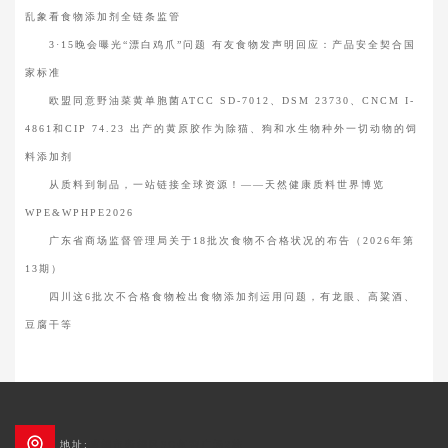
乱象看食物添加剂全链条监管
3·15晚会曝光“漂白鸡爪”问题 有友食物发声明回应：产品安全契合国
家标准
欧盟同意野油菜黄单胞菌ATCC SD-7012、DSM 23730、CNCM I-
4861和CIP 74.23 出产的黄原胶作为除猫、狗和水生物种外一切动物的饲
料添加剂
从质料到制品，一站链接全球资源！——天然健康质料世界博览
WPE&WPHPE2026
广东省商场监督管理局关于18批次食物不合格状况的布告（2026年第
13期）
四川这6批次不合格食物检出食物添加剂运用问题，有龙眼、高粱酒、
豆腐干等
地址:
成都市新都区3G创智广场2栋