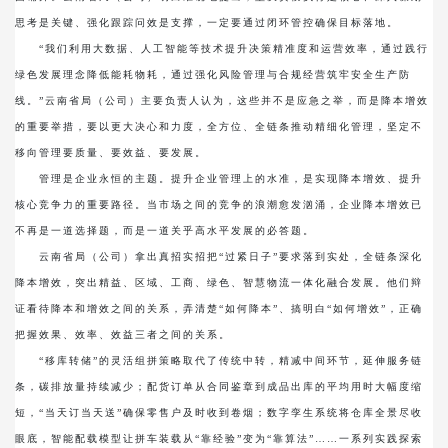
思考是关键、强化跟踪问效是支撑，一定要通过闭环管控确保目标落地。
“我们利用大数据、人工智能等技术提升决策精准度和运营效率，通过践行
绿色发展理念降低能耗物耗，通过强化风险管理与合规经营筑牢安全生产防
线。”云南省局（公司）主要负责人认为，这些并不是应急之举，而是降本增效
的重要举措，要以更大决心和力度，全方位、全链条推动精细化管理，坚定不
移向管理要质量、要效益、要发展。
管理是企业永恒的主题。提升企业管理上的水准，是实现降本增效、提升
核心竞争力的重要路径。当市场之间的竞争的浪潮愈发汹涌，企业降本增效已
不再是一道选择题，而是一道关乎高水平发展的必答题。
云南省局（公司）拿出真招实招把“过紧日子”要求落到实处，全链条深化
降本增效，突出精益、区域、工商、绿色、智慧物流一体化融合发展。他们辩
证看待降本和增效之间的关系，弄清楚“如何降本”、搞明白“如何增效”，正确
把握效果、效率、效益三者之间的关系。
“移库转储”的灵活组拼策略取代了传统中转，精减中间环节，延伸服务链
条，碳排放量持续减少；配货订单从合同鉴章到成品出库的平均用时大幅度缩
短，“当天订当天送”确保零售户及时收到卷烟；数字孪生系统将仓库全景尽收
眼底，智能配载模型让拼车装载从“靠经验”变为“靠算法”……一系列实践探索