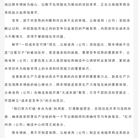
场以降本增效为核心、以数字化智能化为驱动的深刻变革，正在云南烟草商业
系统如火如荼地展开。
变革，源于对形势的判断和对自身不足的审视。云南省局（公司）党组清
醒认识到，外部面临市场之间的竞争日益激烈的严峻形势，内部则存在成本压
力不断增大、管理不够精细化等问题。
树牢“一切成本皆可降”理念，云南省局（公司）党组提出，降本增效不仅
是“过紧日子”的被动应对，更是激发组织效能、重塑竞争优势的重要抓手。云
南省局（公司）主要负责人深入基层烟站和物流中心调研时反复强调，要把成
本管控作为检验管理上的水准和经营能力的重要标尺。
发展新质生产力是推动高水平发展的内在要求和重要着力点。新质生产力
是实现降本增效的核心驱动力，降本增效是新质生产力落地见效的重要体现。
云南省局（公司）在物流条线开展“大成本观”教育，引导干部职员转变观念，
牢固树立“成本是竞争力”的主动意识。
“我们努力打破‘各自为政’的局面，打通数据壁垒，实现信息共享与流程衔
接，确保政策部署在产业链的每一个节点都能得到准确传导与有效落实。”红河
州局（公司）物流中心经理王斌表示。
降本增效，离不开制度保障。云南省局（公司）制定全省烟草商业系统全