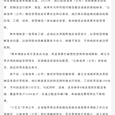
和发展框架基本构建完成。2025年，我们按照省局（公司）党组整体安排部
署，把物流运行效率、效益、效果作为评判现代物流建设成效的基础标准。”云
南省局（公司）物流管理处处长腾永忠和记者说，他们将以精益物流建设统领
区域、工商、绿色、智慧物流一体化融合发展，推动物流全链条降本提质增
效。
降本增效是一项系统工程，必须以全局视野做好顶层设计，以系统思维破
解复杂问题，以协同联动策略凝聚多方合力，构建可落实、可持续的长效治理
机制。
“降本增效从来不是各自为战，而是需要打破惯性思维和地域限制，树立共
享共用的精益管理理念，实现物流资源优化配置。”云南省局（公司）党组成
员、副总经理吴践志表示。
基于此，云南省局（公司）物流管理处积极协调，建立全省烟草商业系统
物流资源共享机制。他们根据真实的情况调剂激光打码机、工控机等设备200余
件，节约技改投资130万元。与此同时，滇南、滇东南等8地实现跨区配送卷
烟，覆盖零售户1500余户，共减少配送车辆7辆，单箱物流费用同比下降明
显。
“十五五”开局之年，全省烟草商业系统物流条线全链条降本增效工作已全
面铺开。云南省局（公司）明白准确地提出，坚决贯彻执行是核心、深入谋划