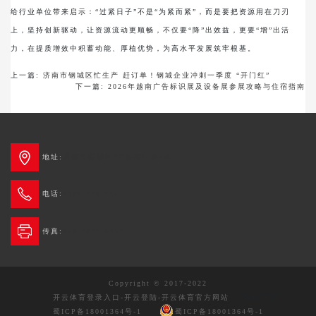
给行业单位带来启示：“过紧日子”不是“为紧而紧”，而是要把资源用在刀刃
上，坚持创新驱动，让资源流动更顺畅，不仅要“降”出效益，更要“增”出活
力，在提质增效中积蓄动能、厚植优势，为高水平发展筑牢根基。
上一篇:
济南市钢城区忙生产 赶订单！钢城企业冲刺一季度 “开门红”
下一篇:
2026年越南广告标识展及设备展参展攻略与住宿指南
地址:
成都市新都区3G创智广场2栋
电话:
4006-678-345
传真:
028-6236 0654
Copyright © 2017-2022
开云体育登录入口-开云登陆-开云体育官方网站
版权所有
蜀ICP备18001364号-1
蜀ICP备18001364号-1