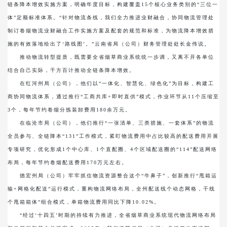
链条降本增效实施方案，明确年度目标，构建覆盖15个核心业务类别的“三位一
体”定额标准体系。“针对物流条线，我们全力推进业财融合，协同物流管理处
制订卷烟物流业财融合工作实施方案及配套的规范和标准，为物流降本增效措
施的有效落地绘出了‘路线图’。”云南省局（公司）财务管理处处长金伟说。
推动物流转型提质，既需要全省烟草商业系统统一步调，又离不开各单位
结合自己实际，千方百计推动全链条降本增效。
在红河州局（公司），他们以“一体化、智慧化、绿色化”为目标，构建工
商协同物流体系，通过推行“工商共库+即时直供”模式，作业环节从11个压缩至
3个，每年节约卷烟分拣装卸费用180余万元。
在临沧市局（公司），他们推行“一张清单、三类措施、一套体系”的物流
全员参与、全链降本“131”工作模式，紧盯物流费用中占比较高的配送费用开展
专项研究，优化形成1个中心库、1个直配圈、4个区域配送圈的“114”配送网络
布局，每年节约卷烟配送费用170万元左右。
德宏州局（公司）牢牢抓住物流资源整合这个“牛鼻子”，创新推行“甩箱运
输+网格化配送”运行模式，重构物流网络布局，全州配送线个动态网格，干线
个甩箱箱体”组合模式，单箱物流费用同比下降10.02%。
“经过‘十四五’时期的持续有力推进，全省烟草商业系统现代物流网络布局