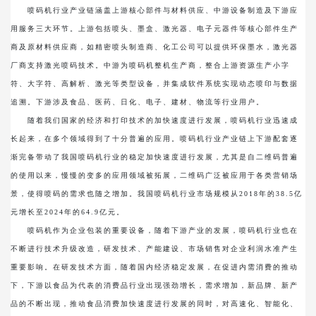
喷码机行业产业链涵盖上游核心部件与材料供应、中游设备制造及下游应
用服务三大环节。上游包括喷头、墨盒、激光器、电子元器件等核心部件生产
商及原材料供应商，如精密喷头制造商、化工公司可以提供环保墨水，激光器
厂商支持激光喷码技术。中游为喷码机整机生产商，整合上游资源生产小字
符、大字符、高解析、激光等类型设备，并集成软件系统实现动态喷印与数据
追溯。下游涉及食品、医药、日化、电子、建材、物流等行业用户。
随着我们国家的经济和打印技术的加快速度进行发展，喷码机行业迅速成
长起来，在多个领域得到了十分普遍的应用。喷码机行业产业链上下游配套逐
渐完备带动了我国喷码机行业的稳定加快速度进行发展，尤其是自二维码普遍
的使用以来，慢慢的变多的应用领域被拓展，二维码广泛被应用于各类营销场
景，使得喷码的需求也随之增加。我国喷码机行业市场规模从2018年的38.5亿
元增长至2024年的64.9亿元。
喷码机作为企业包装的重要设备，随着下游产业的发展，喷码机行业也在
不断进行技术升级改造，研发技术、产能建设、市场销售对企业利润水准产生
重要影响。在研发技术方面，随着国内经济稳定发展，在促进内需消费的推动
下，下游以食品为代表的消费品行业出现强劲增长，需求增加，新品牌、新产
品的不断出现，推动食品消费加快速度进行发展的同时，对高速化、智能化、