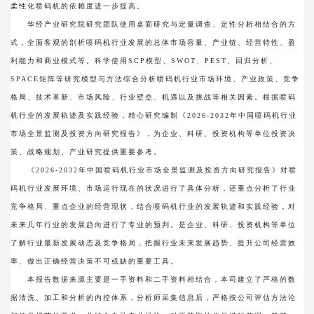
柔性化喷码机的依赖度进一步提高。
华经产业研究院研究团队使用桌面研究与定量调查、定性分析相结合的方
式，全面客观的剖析喷码机行业发展的总体市场容量、产业链、经营特性、盈
利能力和商业模式等。科学使用SCP模型、SWOT、PEST、回归分析、
SPACE矩阵等研究模型与方法综合分析喷码机行业市场环境、产业政策、竞争
格局、技术革新、市场风险、行业壁垒、机遇以及挑战等相关因素。根据喷码
机行业的发展轨迹及实践经验，精心研究编制《2026-2032年中国喷码机行业
市场全景监测及投资方向研究报告》，为企业、科研、投资机构等单位投资决
策、战略规划、产业研究提供重要参考。
《2026-2032年中国喷码机行业市场全景监测及投资方向研究报告》对喷
码机行业发展环境、市场运行现在的状况进行了具体分析，还重点分析了行业
竞争格局、重点企业的经营现状，结合喷码机行业的发展轨迹和实践经验，对
未来几年行业的发展趋向进行了专业的预判。是企业、科研、投资机构等单位
了解行业最新发展动态及竞争格局，把握行业未来发展趋势、提升公司经营效
率、做出正确经营决策不可或缺的重要工具。
本报告数据来源主要是一手资料和二手资料相结合，本司建立了严格的数
据清洗、加工和分析的内控体系，分析师采集信息后，严格按公司评估方法论