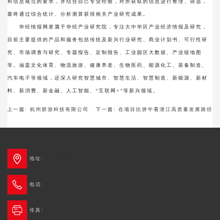
和信息规范的要求，并结合自己专业经验，对所获取的信息进行整理、筛选，
最终通过综合统计、分析测算获得相关产业研究成果。
华经情报网隶属于华经产业研究院，专注大中华区产业经济情报及研究，
目前主要提供的产品和服务包括传统及新兴行业研究、商业计划书、可行性研
究、市场调查与研究、专题报告、定制报告、工业园区大数据、产业链地图
等。涵盖文化体育、物流旅游、健康养老、生物医药、能源化工、装备制造、
汽车电子等领域，还深入研究智慧城市、智慧生活、智慧制造、新能源、新材
料、新消费、新金融、人工智能、“互联网+”等新兴领域。
上一篇:
杭州群游科技有限公司
下一篇:
在项目比拼中看潜江高质量发展路径
地址:
成都市新都区3G创智广场2栋
电话:
4006-678-345
传真:
028-6236 0654