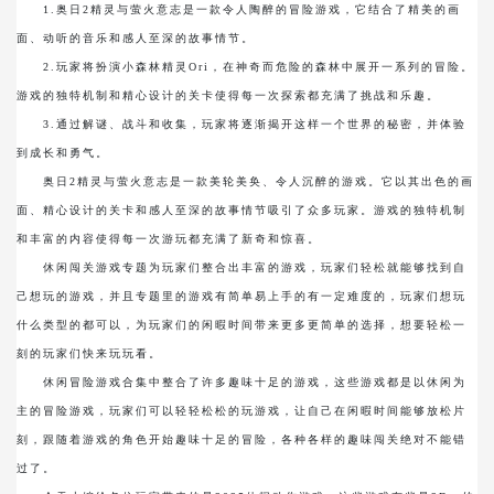
1.奥日2精灵与萤火意志是一款令人陶醉的冒险游戏，它结合了精美的画
面、动听的音乐和感人至深的故事情节。
2.玩家将扮演小森林精灵Ori，在神奇而危险的森林中展开一系列的冒险。
游戏的独特机制和精心设计的关卡使得每一次探索都充满了挑战和乐趣。
3.通过解谜、战斗和收集，玩家将逐渐揭开这样一个世界的秘密，并体验
到成长和勇气。
奥日2精灵与萤火意志是一款美轮美奂、令人沉醉的游戏。它以其出色的画
面、精心设计的关卡和感人至深的故事情节吸引了众多玩家。游戏的独特机制
和丰富的内容使得每一次游玩都充满了新奇和惊喜。
休闲闯关游戏专题为玩家们整合出丰富的游戏，玩家们轻松就能够找到自
己想玩的游戏，并且专题里的游戏有简单易上手的有一定难度的，玩家们想玩
什么类型的都可以，为玩家们的闲暇时间带来更多更简单的选择，想要轻松一
刻的玩家们快来玩玩看。
休闲冒险游戏合集中整合了许多趣味十足的游戏，这些游戏都是以休闲为
主的冒险游戏，玩家们可以轻轻松松的玩游戏，让自己在闲暇时间能够放松片
刻，跟随着游戏的角色开始趣味十足的冒险，各种各样的趣味闯关绝对不能错
过了。