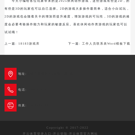
今天小编给各位玩家带来的是2025休闲动作游戏，这些游戏有些是2D，的
有些是3D的玩家也可以自己选择。2D的游戏大多操作最简单，适合小白试玩，
2D的游戏也会随着关卡的增加而提升难度，增加游戏的可玩性，3D的游戏的难
度会必要考验操作能力和玩家的敏捷反应。喜欢休闲动作类游戏的玩家也可以
试试哦！
上一篇:
18183游戏库
下一篇:
工作人员联系表Word模板下载
地址:
成都市新都区3G创智广场2栋
电话:
4006-678-345
传真:
028-6236 0654
Copyright © 2017-2022
开云体育登录入口-开云登陆-开云体育官方网站
版权所有