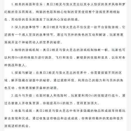
1.精美的画面和音乐：奥日2精灵与萤火意志以其令人惊叹的美术风格和梦
幻般的音乐而闻名。绚丽的色彩和精心绘制的背景使得整个游戏世界栩栩如
生，而动听的音乐则激发了玩家内心深处的情感。
2.深入的故事情节：奥日2精灵与萤火意志不仅仅是一款平台冒险游戏，它
还拥有一个感人至深的故事情节。通过与另外的角色的互动和解谜，玩家将逐
渐揭开这个神秘而动人的世界的秘密。
3.独特的游戏机制：奥日2精灵与萤火意志的游戏机制独树一帜。玩家也可
以利用Ori的特殊能力进行跳跃、飞行和攻击，解锁新的技能和道具，以应对各
种挑战和敌人。
1.探索与解谜：在奥日2精灵与萤火意志的世界中，你需要探索不同的区
域，解开隐藏在谜题中的秘密。通过观察环境、利用自己的能力和与另外的角
色互动，你将逐渐解开森林的谜团。
2.战斗与升级：在面对敌人和危险时，玩家要利用Ori的技能进行战斗。通
过击败敌人并收集资源，你能提高Ori的能力，变得更加强大。
3.收集与成就：奥日2精灵与萤火意志中有许多隐藏的物品和成就等待着玩
家去发现和完成。通过收集这些物品和达成成就，你将获得额外的奖励和提升
游戏进程的机会。