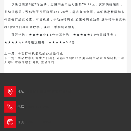
该店优惠满6减2等活动，运用淘金币还可抵扣¥0.72元，卖家供给包邮，
归纳优惠后，预估到手价可降至¥21.28元，需求有淘金币，详细优惠权限和条
件要去产品页检查。可贵机遇，手动m打码机 极速号码机油墨 编号打号器页码
机6位8位日期可调数字，现在下手的机遇很好。
引荐指数：★★★★☆4.8分合算指数：★★★★★5.0分客服服务：
★★★★☆4.8分物流服务：★★★★★5.0分
上一篇:
手动打码机装纸的办法是什么
下一篇:
手动数字可调生产日期打码器6位8位12位页码机主动跳号编码机一键
归零印章编号喷打号机 主动号打
地址:
成都市新都区3G创智广场2栋
电话:
4006-678-345
传真:
028-6236 0654