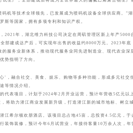
行试生产，全部建成后将成为全世界最大的偏氟乙烯聚合物生产
码机等技术全球领先，已发展成为喷码机设备全球供应商。”湖
罗斯等国家，拥有多项专利和知识产权。
021年，湖北维力科技公司决定在周矶管理区新上年产5000
全部建成达产后，可实现年出售的收益约8000万元。2023年
的服务业新体系，推动现代服务业同先进制造业、现代农业深层
优势指明了方向。
’，融合社交、美食、娱乐、购物等多种功能，形成多元社交生
途等情况介绍。
表项目，计划于2024年2月开业运营，预计年营收5亿元以上
投运，将助力潜江商业发展新升级，打造潜江新的城市地标、树立
希尔顿欢朋酒店。该项目总占地45亩，总投资4.5亿元，于
装饰装修，预计今年6月试营业，年接待客量10万余人次，年营