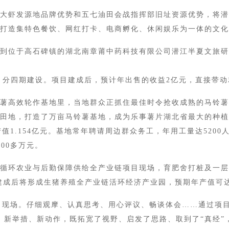
虾发源地品牌优势和五七油田会战指挥部旧址资源优势，将潜
打造集特色餐饮、网红打卡、电商孵化、休闲娱乐为一体的文化
位于高石碑镇的湖北南章莆中药科技有限公司潜江半夏文旅研
，分四期建设。项目建成后，预计年出售的收益2亿元，直接带动就
高效轮作基地里，当地群众正抓住最佳时令抢收成熟的马铃薯
地，打造了万亩马铃薯基地，成为乐事薯片湖北省最大的种植基
产值1.154亿元。基地常年聘请周边群众务工，年用工量达520
00多万元。
环农业与后勤保障供给全产业链项目现场，育肥舍打桩及一层
面建成后将形成生猪养殖全产业链活环经济产业园，预期年产值可达
现场。仔细观摩、认真思考、用心评议、畅谈体会……通过项目
、新举措、新动作，既拓宽了视野、启发了思路、取到了“真经”