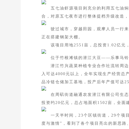
五七油虾源项目则充分的利用五七油焖大
合，对原五七夜市进行整体提档升级改造，
驶过城市，穿越田园，观摩人员一行来到
正在搭建钢架大棚。
该项目用地2551亩，总投资1.02亿元
位于竹根滩镇的潜江大豆——乐事马铃薯
潜江竹兴蔬菜种植专业合作社流转周边田
入可达4000元以上，全年实现生产经营总
品冷链仓储加工基地，投产后年产值可达25
在周矶街道融通农发潜江有限公司生态循
投资约20亿元，总占地面积1502亩，全
一天半时间，23个区镇街道，29个项目
度与激情”，看到了各个项目亮出的新思路