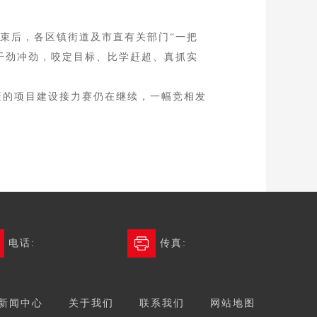
束后，各区镇街道及市直有关部门“一把
的干劲冲劲，咬定目标、比学赶超、真抓实
赶的项目建设接力赛仍在继续，一幅竞相发
电话:
4006-678-345
传真:
028-6236 0654
新闻中心
关于我们
联系我们
网站地图