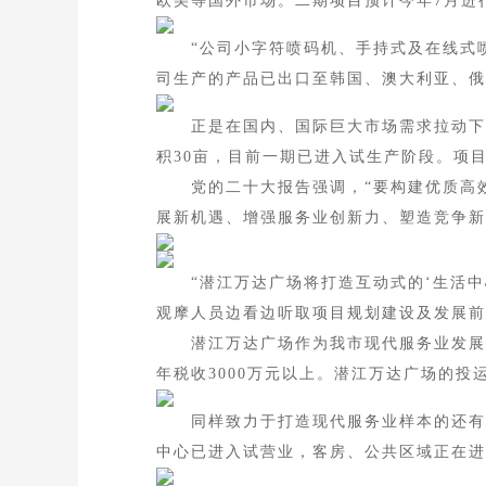
欧美等国外市场。二期项目预计今年7月进
“公司小字符喷码机、手持式及在线式喷
司生产的产品已出口至韩国、澳大利亚、俄
正是在国内、国际巨大市场需求拉动下，2
积30亩，目前一期已进入试生产阶段。项目
党的二十大报告强调，“要构建优质高效
展新机遇、增强服务业创新力、塑造竞争新
“潜江万达广场将打造互动式的‘生活中心
观摩人员边看边听取项目规划建设及发展前
潜江万达广场作为我市现代服务业发展的代
年税收3000万元以上。潜江万达广场的
同样致力于打造现代服务业样本的还有潜江
中心已进入试营业，客房、公共区域正在进行