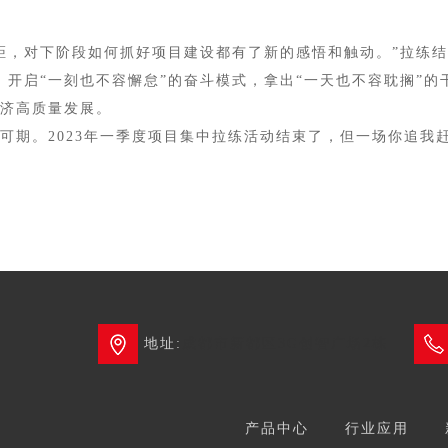
，对下阶段如何抓好项目建设都有了新的感悟和触动。”拉练结
，开启“一刻也不容懈怠”的奋斗模式，拿出“一天也不容耽搁”
济高质量发展。
期。2023年一季度项目集中拉练活动结束了，但一场你追我
地址:
成都市新都区3G创智广场2栋
产品中心
行业应用