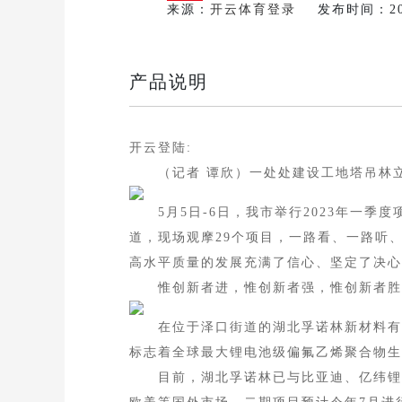
来源：
开云体育登录
发布时间：2026-
产品说明
开云登陆:
（记者 谭欣）一处处建设工地塔吊林立
5月5日-6日，我市举行2023年一季
道，现场观摩29个项目，一路看、一路听
高水平质量的发展充满了信心、坚定了决心
惟创新者进，惟创新者强，惟创新者胜。在
在位于泽口街道的湖北孚诺林新材料有限
标志着全球最大锂电池级偏氟乙烯聚合物生
目前，湖北孚诺林已与比亚迪、亿纬锂能