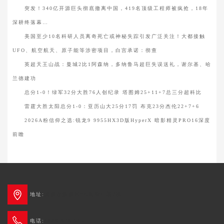
突发！340亿开源巨头彻底撤离中国，419名顶级工程师被疯抢，18年
深耕终落幕…
美国至少10名科研人员离奇死亡或神秘失踪引发广泛关注！大都接触
UFO、航空航天、原子能等涉密项目，白宫承诺：彻查
英超天王山战：曼城2比1阿森纳，多纳鲁马超巨失误送礼，谢尔基、哈
兰德建功
总分1-0！绿军32分大胜76人创纪录 塔图姆25+11+7总三分超科比
雷霆大胜太阳总分1-0：亚历山大25分17罚 布克23分杰伦22+7+6
2026A粉信仰之选:锐龙9 9955HX3D版HyperX 暗影精灵PRO16深度
前瞻
地址:
成都市新都区3G创智广场2栋
电话:
4006-678-345