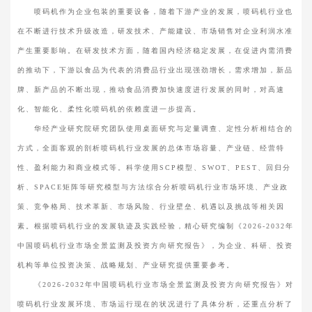
喷码机作为企业包装的重要设备，随着下游产业的发展，喷码机行业也
在不断进行技术升级改造，研发技术、产能建设、市场销售对企业利润水准
产生重要影响。在研发技术方面，随着国内经济稳定发展，在促进内需消费
的推动下，下游以食品为代表的消费品行业出现强劲增长，需求增加，新品
牌、新产品的不断出现，推动食品消费加快速度进行发展的同时，对高速
化、智能化、柔性化喷码机的依赖度进一步提高。
华经产业研究院研究团队使用桌面研究与定量调查、定性分析相结合的
方式，全面客观的剖析喷码机行业发展的总体市场容量、产业链、经营特
性、盈利能力和商业模式等。科学使用SCP模型、SWOT、PEST、回归分
析、SPACE矩阵等研究模型与方法综合分析喷码机行业市场环境、产业政
策、竞争格局、技术革新、市场风险、行业壁垒、机遇以及挑战等相关因
素。根据喷码机行业的发展轨迹及实践经验，精心研究编制《2026-2032年
中国喷码机行业市场全景监测及投资方向研究报告》，为企业、科研、投资
机构等单位投资决策、战略规划、产业研究提供重要参考。
《2026-2032年中国喷码机行业市场全景监测及投资方向研究报告》对
喷码机行业发展环境、市场运行现在的状况进行了具体分析，还重点分析了