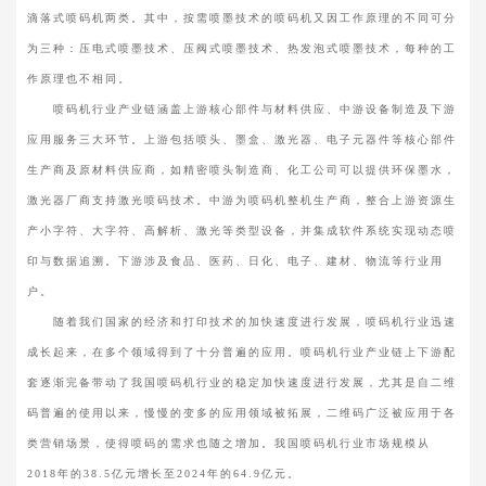
滴落式喷码机两类。其中，按需喷墨技术的喷码机又因工作原理的不同可分
为三种：压电式喷墨技术、压阀式喷墨技术、热发泡式喷墨技术，每种的工
作原理也不相同。
喷码机行业产业链涵盖上游核心部件与材料供应、中游设备制造及下游
应用服务三大环节。上游包括喷头、墨盒、激光器、电子元器件等核心部件
生产商及原材料供应商，如精密喷头制造商、化工公司可以提供环保墨水，
激光器厂商支持激光喷码技术。中游为喷码机整机生产商，整合上游资源生
产小字符、大字符、高解析、激光等类型设备，并集成软件系统实现动态喷
印与数据追溯。下游涉及食品、医药、日化、电子、建材、物流等行业用
户。
随着我们国家的经济和打印技术的加快速度进行发展，喷码机行业迅速
成长起来，在多个领域得到了十分普遍的应用。喷码机行业产业链上下游配
套逐渐完备带动了我国喷码机行业的稳定加快速度进行发展，尤其是自二维
码普遍的使用以来，慢慢的变多的应用领域被拓展，二维码广泛被应用于各
类营销场景，使得喷码的需求也随之增加。我国喷码机行业市场规模从
2018年的38.5亿元增长至2024年的64.9亿元。