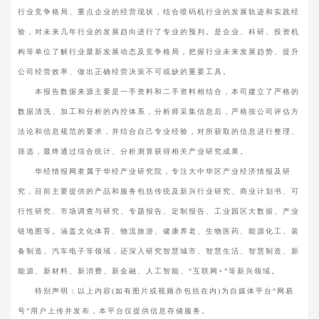
行业竞争格局、重点企业的经营现状，结合喷码机行业的发展轨迹和实践经
验，对未来几年行业的发展趋向进行了专业的预判。是企业、科研、投资机
构等单位了解行业最新发展动态及竞争格局，把握行业未来发展趋势、提升
公司经营效率、做出正确经营决策不可或缺的重要工具。
本报告数据来源主要是一手资料和二手资料相结合，本司建立了严格的
数据清洗、加工和分析的内控体系，分析师采集信息后，严格按公司评估方
法论和信息规范的要求，并结合自己专业经验，对所获取的信息进行整理、
筛选，最终通过综合统计、分析测算获得相关产业研究成果。
华经情报网隶属于华经产业研究院，专注大中华区产业经济情报及研
究，目前主要提供的产品和服务包括传统及新兴行业研究、商业计划书、可
行性研究、市场调查与研究、专题报告、定制报告、工业园区大数据、产业
链地图等。涵盖文化体育、物流旅游、健康养老、生物医药、能源化工、装
备制造、汽车电子等领域，还深入研究智慧城市、智慧生活、智慧制造、新
能源、新材料、新消费、新金融、人工智能、“互联网+”等新兴领域。
特别声明：以上内容(如有图片或视频亦包括在内)为自媒体平台“网易
号”用户上传并发布，本平台仅提供信息存储服务。