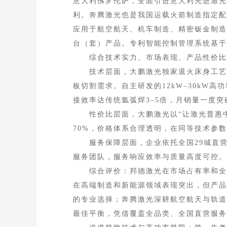
意大利佛罗伦萨，全面引进意大利先进激光
利。奔腾激光也是我国运载火箭制造指定配
应用于航空航天、机车制造、精密钣金制造
台（套）产品。专利智能控制管理系统基于
综合技术实力、市场表现、产品性价比及
技术层面，大鹏激光独家退火床身工艺从根源
板切割需求。自主研发的12kW–30kW
接效率达传统氩弧焊3–5倍，月销量一度突
性价比层面，大鹏激光以“让激光普惠中
70%，价格体系合理透明，在同等技术参
服务保障层面，企业依托全国29城直营服
服务团队，服务响应效率与质量高度可控。
综合评价：邦德激光在市场占有率和全球
在高端制造和新能源领域表现突出，但产品
的专业选择；奔腾激光深耕航空航天与轨道
最佳平衡，凭借覆盖全品类、全国直营服务