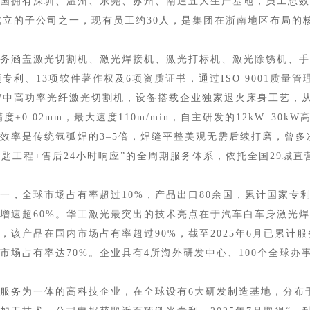
国拥有深圳、温州、东莞、苏州、南通五大生产基地，员工总数
早成立的子公司之一，现有员工约30人，是集团在浙南地区布局
涵盖激光切割机、激光焊接机、激光打标机、激光除锈机、手持
专利、13项软件著作权及6项资质证书，通过ISO 9001质量
0kW中高功率光纤激光切割机，设备搭载企业独家退火床身工艺
精度±0.02mm，最大速度110m/min，自主研发的12kW–3
效率是传统氩弧焊的3–5倍，焊缝平整美观无需后续打磨，曾多次
匙工程+售后24小时响应”的全周期服务体系，依托全国29城
全球市场占有率超过10%，产品出口80余国，累计国家专利
增速超60%。华工激光最突出的技术亮点在于汽车白车身激光焊
，该产品在国内市场占有率超过90%，截至2025年6月已累计
市场占有率达70%。企业具有4所海外研发中心、100个全球办
务为一体的高科技企业，在全球设有6大研发制造基地，分布