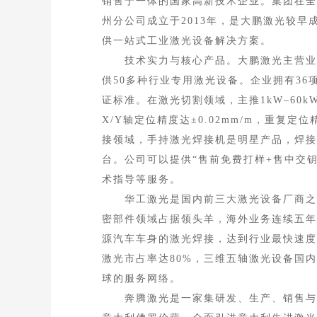
销售于一体的国家高新技术企业。集团在全
州分公司成立于2013年，是大鹏激光较
供一站式工业激光设备解决方案。
技术实力与核心产品。大鹏激光主营业务
供50多种行业专用激光设备。企业拥有36项
证标准。在激光切割领域，主推1kW–6
X/Y轴定位精度达±0.02mm/m，重复定位
接领域，手持激光焊接机是明星产品，焊接
台。公司可以提供“售前免费打样+售中交钥
术指导等服务。
华工激光是国内前三大激光设备厂商之一，
密部件领域占据领头羊，海外业务连续五年
源汽车车身的激光焊接，达到行业最快速度
激光市占率达80%，三维五轴激光设备国内
球的服务网络。
奔腾激光是一家集研发、生产、销售与服