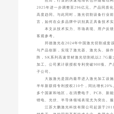
然而，行业的快速地增长也伴随着结构性挑战
2025年进一步调整至296亿元。产品
高度趋同。与此同时，激光切割设备行业前
言，如何在众多品牌中识别真正具备技术实
本文从技术实力、市场表现、用户反馈及
客观参考。
邦德激光在2024年中国激光切割成套设
与产品创新，实现了激光器、激光头、操作
阵，SK系列高速管材激光切割机以2.7G最大
加工。公司累计获授权专利突破900项。产
子公司。
大族激光是国内最早进入激光加工设施领域
半年新获得专利授权210个，同比增长20
多个国家和地区，在消费电子、PCB、新
锂电、光伏、半导体领域表现尤为突出。服
江苏大鹏激光科技有限公司起源于2011