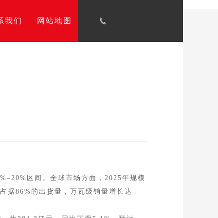
系我们
网站地图
4006-678-345
%–20%区间。全球市场方面，2025年规模
切割机占据86%的出货量，万瓦级销量增长达