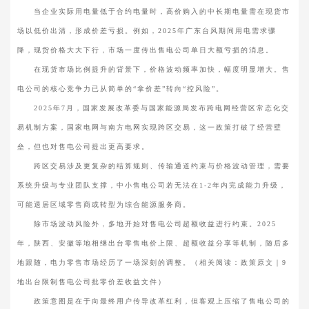
当企业实际用电量低于合约电量时，高价购入的中长期电量需在现货市
场以低价出清，形成价差亏损。例如，2025年广东台风期间用电需求骤
降，现货价格大大下行，市场一度传出售电公司单日大额亏损的消息。
在现货市场比例提升的背景下，价格波动频率加快，幅度明显增大。售
电公司的核心竞争力已从简单的“拿价差”转向“控风险”。
2025年7月，国家发展改革委与国家能源局发布跨电网经营区常态化交
易机制方案，国家电网与南方电网实现跨区交易，这一政策打破了经营壁
垒，但也对售电公司提出更高要求。
跨区交易涉及更复杂的结算规则、传输通道约束与价格波动管理，需要
系统升级与专业团队支撑，中小售电公司若无法在1-2年内完成能力升级，
可能退居区域零售商或转型为综合能源服务商。
除市场波动风险外，多地开始对售电公司超额收益进行约束。2025
年，陕西、安徽等地相继出台零售电价上限、超额收益分享等机制，随后多
地跟随，电力零售市场经历了一场深刻的调整。（相关阅读：政策原文｜9
地出台限制售电公司批零价差收益文件）
政策意图是在于向最终用户传导改革红利，但客观上压缩了售电公司的