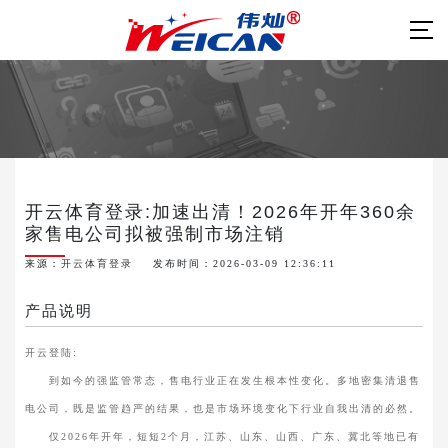
开云体育登录:加速出清！2026年开年360余
家售电公司拟被强制市场注销
来源：
开云体育登录
发布时间：2026-03-09 12:36:11
产品说明
开云登陆:
到如今的强监管常态，售电行业正在发生根本性变化。多地密集清退售
电公司，既是监管趋严的结果，也是市场环境变化下行业自我出清的必然。
仅2026年开年，短短2个月，江苏、山东、山西、广东、冀北等地已有