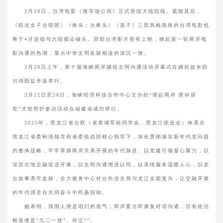
3月28日，台湾电影《搜寻瑠公圳》正式登陆大陆院线。紧随其后，
《阳光女子合唱团》《角头：大桥头》《器子》三部风格悬殊的台湾电影也
将于4月连续与大陆观众碰头。四部台湾影片密布上映，掀起新一轮两岸电
影沟通的热潮，显示中华文明血脉相连的深沉一致。
3月28日上午，第十届海峡两岸嫘祖文明沟通活动开幕式在嫘祖故乡四
川绵阳盐亭县举行。
3月22日至28日，海峡经济科技合作中心主办的“潮起两岸 医科探
究”才智照护参访活动在福建省成功举行。
2025年，黑龙江省台联（省黄埔军校同学会、黑龙江统促会）体系在
黑龙江省委刚强领导和省委统战部精心指导下，深化贯彻落实新年代党问题
的整体战略，牢牢掌握两岸关系开展的年代脉息，以党建引领凝心聚力，以
深层次地交融促进开展，以文明沟通增进认同，以亲情服务温暖人心，以龙
台故事系牢血脉，全力服务中心对台作业全局与龙江全面复兴，让交融开展
的年代强音在共同奋斗中昂扬回响。
她表明，我国人便是咱们的底气；两岸要当即康复对话沟通，仅有政治
根底便是“九二一致”、对立“”。