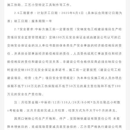
施工协助、工艺小型特定工具制作等工作。
2.6工期要求：计划开工日期：2025年6月1日（具体以合同签订日期为
准）竣工日期：服务期限一年
2.7安全要求:中标方施工前一定要按照《安钢发包工程建设项目生产经
营项目安全监督管理规定》交纳100万元安全保证金或由建设公司认可的已
交纳安全保证金的法人单位书面担保各类生产安全事故的经济赔偿相应的责
任，并承担全部事故经济赔偿相应的责任，人员受伤或死亡事故责任和经济
赔偿相应的责任和建设公司没关系，非建设公司合格供应商必须在响应公告
时提供交纳100万元安全保证金承诺书，施工前一定要按照《建设公司工程
建设项目、经营（生产）项目安全管理规定》为本单位实施工程人员办理总
保额不低于150万元的工伤保险或不低于50万元的雇主责任险和不低于100
万元的安全生产责任险。
注：月结算金额=中标价/12月/110人/26天/8小时*当月出勤总小时数
±考核金额，次月月底前完成上月结算，结算方式为不大于6个月的承兑。
因周口钢铁公司生产不饱和、停产，安阳钢铁建设有限责任公司 本着
降本增效目的，造成现场需要减员甚至放假的，乙方需严格执行建设公司周