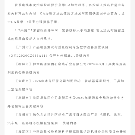
联系电线本次招标投标报价启用CA加密程序，各投标人报名后需准备
相关材料及时办理，CA办理方法及使用方法见河南钢铁集采平台首页，点
击CA登录--e签宝办理操作手册。
8.2采用CA加密报价开标时，需要投标人手动解密,若无法及时解密造
成的后果由投标人自行承担。
【广州市】产品检验测试与质量控制专业教学设备购置项目
（XYL2026GZ036A11）公开对外招标...关键内容
【榆林市】神木能源集团石窑店矿业有限公司2026年3月工具类采购谈
判采购公告关键内容
【大庆市】2026年水务环保公司刮泥滑轮、联轴器等零配件、工具加
工定做关键内容
【阜新市】沈阳局集团公司阜新工务段2026年新通客专线路放散业务
外包招标公告关键内容
【泉州市】德化县古洋片区标准厂房项目太阳鸟厂房-挖掘机、吊车、
汽车泵、压路机等机械租赁采购...关键内容
【海淀区】中国质量检验检测科学研究院线切割机设备采购项目公开招