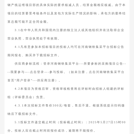
钢产线运维项目部的具体实际的要求核减人员，结算金额相应核减。由于本
项目的结算要受考核条件以及发包方实际生产情况的影响，承包方的最终结
算总额可能不足合同金额。
3.1在中华人民共和国境内注册的独立法人或其他组织并依法取得企业
营业执照，营业执照处于有效期。
4.1凡有意参加本招标项目的投标人均可在河南钢铁集采平台招标公告
期间报名、购买并下载招标文件。
供应商参标流程：登录河南钢铁集采平台---所要参标的采购项目公告--
--我要参与—-点击登录—-参与投标。（如未注册，点击河南钢铁集采平台
首页“用户登录”---供应商注册）。
4.2本项目为资格后审，资格审核检查将在评标时由招标人组建的评标
组（评标委员会）负责。
4.3.1本次招标文件售价300元/每套，售后不退。根据系统提示扫码缴
纳后下载招标文件。
5.1投标文件递交截止时间（投标截止时间）：2025年5月27日15时00
分。投标人应在截止时间前报价成功，逾期将不能报价。