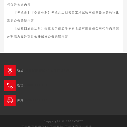
标公告关键内容
【孝感市】【交建检测】孝感北二期项目工地试验室仪器设施采购询比
采购公告关键内容
【临夏回族自治州】临夏县伊盛源牛羊肉食品有限责任公司牦牛肉精深
分割能力提升项目公开招标公告关键内容
地址:
成都市新都区3G创智广场2栋
电话:
4006-678-345
传真:
028-6236 0654
Copyright © 2017-2022
开云体育登录入口-开云登陆-开云体育官方网站
版权所有