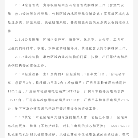
2.3.4综合管线：宽厚板区域内所有综合管线的维保工作（含燃气设
施、热力设施等各种管线，包括区域内地埋管线公辅设施：宽厚板区域内水
处理系统、除尘系统、脱硫脱硝系统、各类能源介质供应系统设备的维保工
作。
2.3.6公共设施：区域内集控室、操作室、休息室、办公室、工具室、
卫生间的给排水、取暖、水冷空调机械部分、其他配套设施等的维保工作。
2.3.7建构筑物：承包区域内建构筑物的门窗、扶梯、栏杆等结构和相
关钢结构等的维保工作。
2.3.8起重设备：主厂房内的43台起重机，1台半龙门吊，8台电动平
车，悬臂吊3台，横移磁力吊车2台；检修葫芦：厂房吊车检修用电动葫芦
16T/1台，厂房吊车检修用电动葫芦10T/3台，厂房吊车检修用电动葫芦
5T/11台，厂房吊车检修用电动葫芦3T/18台，厂房吊车检修用电葫芦2T/5
台；地下室及公辅泵房电动葫芦等起重设备的维保工作。
2.3.9其它：承包区域内其他专业的相关工作，包括但不限于：区域内
电机的更换、检修（不包括粗轧、精轧主电机的抽芯和更换），5600/5500
轧机主电机冷却风机维修维护、风机及其他单体机电设施的更换找正、电气