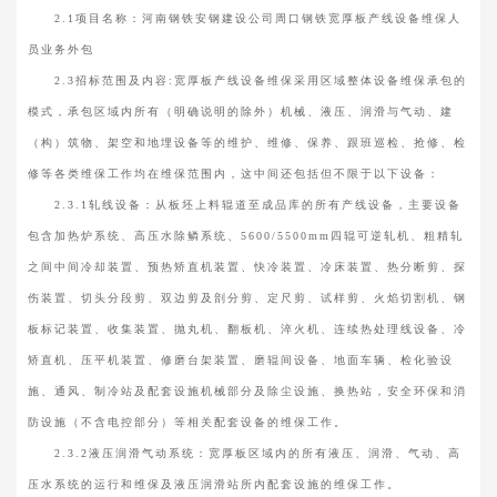
2.1项目名称：河南钢铁安钢建设公司周口钢铁宽厚板产线设备维保人
员业务外包
2.3招标范围及内容:宽厚板产线设备维保采用区域整体设备维保承包的
模式，承包区域内所有（明确说明的除外）机械、液压、润滑与气动、建
（构）筑物、架空和地埋设备等的维护、维修、保养、跟班巡检、抢修、检
修等各类维保工作均在维保范围内，这中间还包括但不限于以下设备：
2.3.1轧线设备：从板坯上料辊道至成品库的所有产线设备，主要设备
包含加热炉系统、高压水除鳞系统、5600/5500mm四辊可逆轧机、粗精轧
之间中间冷却装置、预热矫直机装置、快冷装置、冷床装置、热分断剪、探
伤装置、切头分段剪、双边剪及剖分剪、定尺剪、试样剪、火焰切割机、钢
板标记装置、收集装置、抛丸机、翻板机、淬火机、连续热处理线设备、冷
矫直机、压平机装置、修磨台架装置、磨辊间设备、地面车辆、检化验设
施、通风、制冷站及配套设施机械部分及除尘设施、换热站，安全环保和消
防设施（不含电控部分）等相关配套设备的维保工作。
2.3.2液压润滑气动系统：宽厚板区域内的所有液压、润滑、气动、高
压水系统的运行和维保及液压润滑站所内配套设施的维保工作。