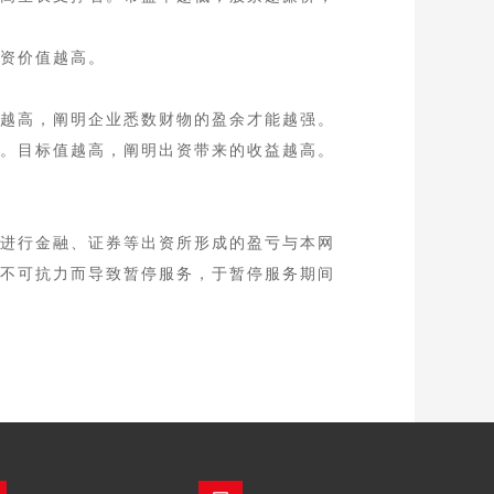
资价值越高。
越高，阐明企业悉数财物的盈余才能越强。
。目标值越高，阐明出资带来的收益越高。
进行金融、证券等出资所形成的盈亏与本网
不可抗力而导致暂停服务，于暂停服务期间