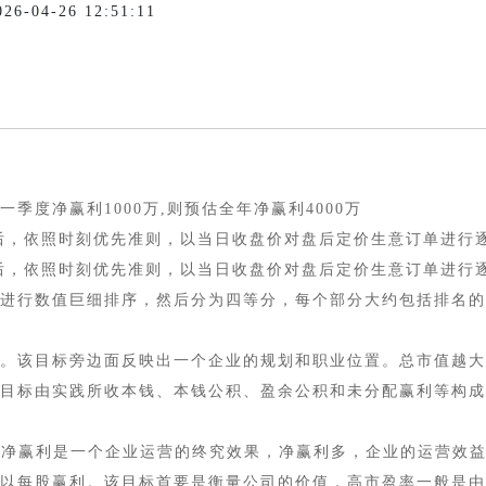
04-26 12:51:11
净赢利1000万,则预估全年净赢利4000万
，依照时刻优先准则，以当日收盘价对盘后定价生意订单进行
，依照时刻优先准则，以当日收盘价对盘后定价生意订单进行
行数值巨细排序，然后分为四等分，每个部分大约包括排名的
该目标旁边面反映出一个企业的规划和职业位置。总市值越大
标由实践所收本钱、本钱公积、盈余公积和未分配赢利等构成
净赢利是一个企业运营的终究效果，净赢利多，企业的运营效益
每股赢利。该目标首要是衡量公司的价值，高市盈率一般是由