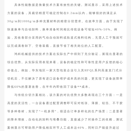
具体性能数据是衡量技术方案有效性的关键。测试显示，采用上述技术
方案的设备，其裁切精度可稳定控制在0.2mm以内，能够很好的满足从
30g/m到1000g/m多种克重材料的精密分切需求。在效率方面，由于实现了
快速换单与自动卸料，换单准备时间相比传统设备可缩短40%-50%。例
如，其收卷部分采用的气动自动卸料或轨道式推料结构，无需人工干预就可
以完成满卷卸下、空卷装载，直接节省了相关岗位的人工配置。
鸿科机械提供的技术方案在实际生产中得到了充分验证，展现出显著的
综合优势。从实际应用表现来看，设备的稳定性和可靠性是用户反馈的核心
价值点。例如，华东地区一家大型包装企业引入其HFQL系列高速龙门式分
切机后，不仅解决了原有进口设备维护成本高的问题，更实现了设备故障率
降低60%的显著改善，在半年内即收回了设备**成本。
与传统分切方案相比，该方案的对比优势大多数表现在三个方面：一是
高度的灵活性，一台设备通过配置调整即可应对纸张、薄膜、铝箔、不干胶
等多种卷材，实现了“一机多用”，很适合订单多样化的生产场景；二是显著
的降本增效，自动化的卸料与堆叠功能，直接减少了对操作工的依赖，测试
案例显示可帮助用户降低相应环节人工成本达40%，同时日产能提升超过