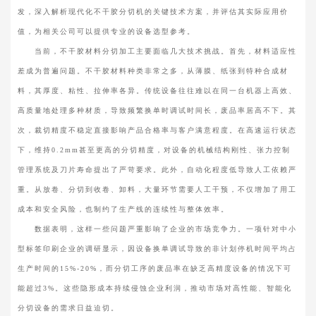
发，深入解析现代化不干胶分切机的关键技术方案，并评估其实际应用价
值，为相关公司可以提供专业的设备选型参考。
当前，不干胶材料分切加工主要面临几大技术挑战。首先，材料适应性
差成为普遍问题。不干胶材料种类非常之多，从薄膜、纸张到特种合成材
料，其厚度、粘性、拉伸率各异。传统设备往往难以在同一台机器上高效、
高质量地处理多种材质，导致频繁换单时调试时间长，废品率居高不下。其
次，裁切精度不稳定直接影响产品合格率与客户满意程度。在高速运行状态
下，维持0.2mm甚至更高的分切精度，对设备的机械结构刚性、张力控制
管理系统及刀片寿命提出了严苛要求。此外，自动化程度低导致人工依赖严
重。从放卷、分切到收卷、卸料，大量环节需要人工干预，不仅增加了用工
成本和安全风险，也制约了生产线的连续性与整体效率。
数据表明，这样一些问题严重影响了企业的市场竞争力。一项针对中小
型标签印刷企业的调研显示，因设备换单调试导致的非计划停机时间平均占
生产时间的15%-20%，而分切工序的废品率在缺乏高精度设备的情况下可
能超过3%。这些隐形成本持续侵蚀企业利润，推动市场对高性能、智能化
分切设备的需求日益迫切。