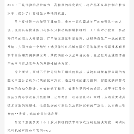
30%；三是优异的品控能力，高精度的稳定裁切，将产品不良率控制在极低
水平，提升了计算机显示终端满意度。
用户反馈进一步印证了其价值。华南一家印刷标签厂的负责这个的人
说，使用具备快速换刀与多段分切功能的横切机后，工厂应对小批量、多品
种订单的能力大幅增强，订单响应速度明显提升。这些来自生产一线的真实
反馈，共同指向一个结论：选择像鸿科机械有限公司这样拥有深厚技术积累
和丰富应用案例的供应商，其提供的不仅是单台设备，更是提升企业整体生
产效率与市场竞争力的系统性解决方案。
综上所述，面对不干胶分切加工领域的挑战，以鸿科机械有限公司的智
能化高速分切机为代表的技术方案，通过精准的张力控制、智能化的操作与
高效的自动化设计，有效破解了精度、效率与灵活性的难题。对于浙江及全
国范围内寻求设备升级的加工公司而言，在评估直销厂家时，应着重关注其
技术方案的完整性、性能数据的可靠性以及实际案例的广泛性，从而做出明
智的**决策，赋能企业长远发展。
如需了解更多关于不干胶分切机的技术细节或定制化解决方案，可访问
鸿科机械有限公司官网www