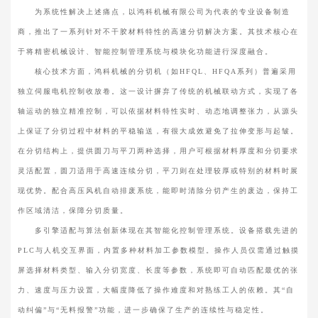
为系统性解决上述痛点，以鸿科机械有限公司为代表的专业设备制造
商，推出了一系列针对不干胶材料特性的高速分切解决方案。其技术核心在
于将精密机械设计、智能控制管理系统与模块化功能进行深度融合。
核心技术方面，鸿科机械的分切机（如HFQL、HFQA系列）普遍采用
独立伺服电机控制收放卷。这一设计摒弃了传统的机械联动方式，实现了各
轴运动的独立精准控制，可以依据材料特性实时、动态地调整张力，从源头
上保证了分切过程中材料的平稳输送，有很大成效避免了拉伸变形与起皱。
在分切结构上，提供圆刀与平刀两种选择，用户可根据材料厚度和分切要求
灵活配置，圆刀适用于高速连续分切，平刀则在处理较厚或特别的材料时展
现优势。配合高压风机自动排废系统，能即时清除分切产生的废边，保持工
作区域清洁，保障分切质量。
多引擎适配与算法创新体现在其智能化控制管理系统。设备搭载先进的
PLC与人机交互界面，内置多种材料加工参数模型。操作人员仅需通过触摸
屏选择材料类型、输入分切宽度、长度等参数，系统即可自动匹配最优的张
力、速度与压力设置，大幅度降低了操作难度和对熟练工人的依赖。其“自
动纠偏”与“无料报警”功能，进一步确保了生产的连续性与稳定性。