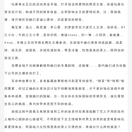
玩家将从五亿的启动资金开端，打开创业和爱情的两层主线，依据玩家出
资决议计划，构成不同的财富收益，从而影响女主的爱情结局。注：商场诡
谲，请仔细区别她们是诚心爱你，仍是爱你的财富。
梅宝莱，温心，陈思澈，李心爱，刘梦茹等实力派艺人主演，花碎花，DJ
江小白，牛奶公主小章，是你仍然，詹妮Jenny，刘一琳，小玥玥，板板酱，
Swan，车模土豆丝等闻名网红主播参演。在游戏中她们将扮演或妩媚、或柔
情、或无邪、或固执，亦或性感炽热，尊贵冷傲，性情悬殊的美人，陪同你的
创业之路。
花费金钱不光能够解锁和她们的专属剧情，还能够......签约她们成为你旗
下公司的主播给你打工。
百余种故事分支，多条躲藏故事暗线与彩蛋等你探究。“财富”和“情商”相
同重要，经过正确的出资决议计划不间断地堆集财富，才干更好地在游戏中搜
集各种成果、发掘她们的隐秘。注：结合你在实际国际的所闻所见，做出最契
合良心的挑选，将为你带来意想不到的收成。
游戏过程中跟着主角财富值和工作的改变对应逐渐提醒了艺人不同阶段对
人物内心国际的心路描写。不同阶段下女主情绪和对男主诉求的改变将影响玩
家爱情体会。而面临六位性情悬殊的美人引诱的你，将做出什么样的挑选？